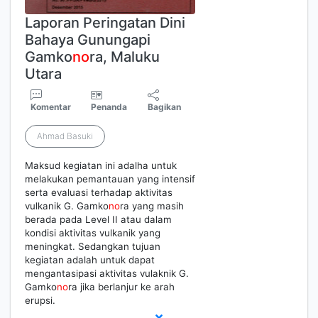
Laporan Peringatan Dini
Bahaya Gunungapi
Gamko
no
ra, Maluku
Utara
Komentar
Penanda
Bagikan
Ahmad Basuki
Maksud kegiatan ini adalha untuk
melakukan pemantauan yang intensif
serta evaluasi terhadap aktivitas
vulkanik G. Gamko
no
ra yang masih
berada pada Level II atau dalam
kondisi aktivitas vulkanik yang
meningkat. Sedangkan tujuan
kegiatan adalah untuk dapat
mengantasipasi aktivitas vulaknik G.
Gamko
no
ra jika berlanjur ke arah
erupsi.