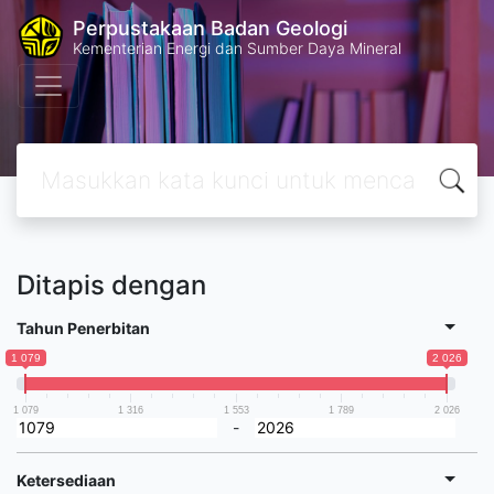
Perpustakaan Badan Geologi
Kementerian Energi dan Sumber Daya Mineral
Ditapis dengan
Tahun Penerbitan
1 079
2 026
1 079
1 316
1 553
1 789
2 026
-
Ketersediaan