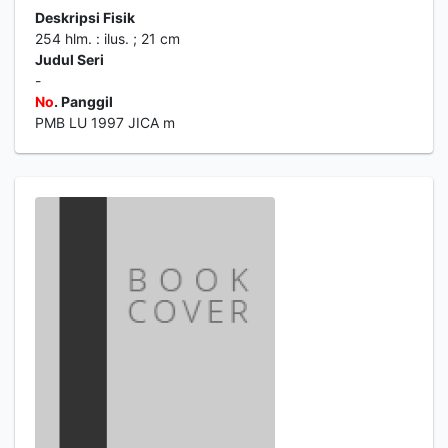
Deskripsi Fisik
254 hlm. : ilus. ; 21 cm
Judul Seri
-
No
. Panggil
PMB LU 1997 JICA m