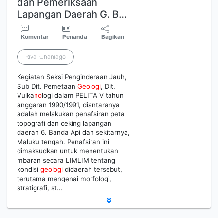
dan Pemeriksaan
Lapangan Daerah G. B…
Komentar
Penanda
Bagikan
Rivai Chaniago
Kegiatan Seksi Penginderaan Jauh,
Sub Dit. Pemetaan
Geologi
, Dit.
Vulka
no
logi dalam PELITA V tahun
anggaran 1990/1991, diantaranya
adalah melakukan penafsiran peta
topografi dan ceking lapangan
daerah 6. Banda Api dan sekitarnya,
Maluku tengah. Penafsiran ini
dimaksudkan untuk menentukan
mbaran secara LIMLIM tentang
kondisi
geologi
didaerah tersebut,
terutama mengenai morfologi,
stratigrafi, st…