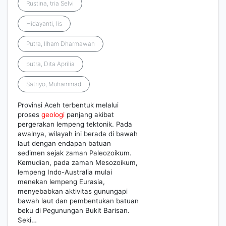
Rustina, tria Selvi
Hidayanti, Iis
Putra, Ilham Dharmawan
putra, Dita Aprilia
Satriyo, Muhammad
Provinsi Aceh terbentuk melalui
proses
geologi
panjang akibat
pergerakan lempeng tektonik. Pada
awalnya, wilayah ini berada di bawah
laut dengan endapan batuan
sedimen sejak zaman Paleozoikum.
Kemudian, pada zaman Mesozoikum,
lempeng Indo-Australia mulai
menekan lempeng Eurasia,
menyebabkan aktivitas gunungapi
bawah laut dan pembentukan batuan
beku di Pegunungan Bukit Barisan.
Seki…