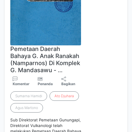
Pemetaan Daerah
Bahaya G. Anak Ranakah
(Namparnos) Di Komplek
G. Mandasawu - …
Komentar
Penanda
Bagikan
Sumarna Hamidi
Ato
Djuhara
Agus Martono
Sub Direktorat Pemetaan Gunungapi,
Direktorat Vulkanologi telah
melakukan Pemetaan Daerah Bahaya