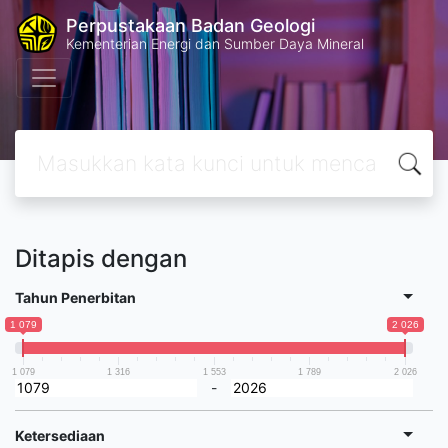
Perpustakaan Badan Geologi
Kementerian Energi dan Sumber Daya Mineral
Ditapis dengan
Tahun Penerbitan
1 079
2 026
1 079
1 316
1 553
1 789
2 026
-
Ketersediaan