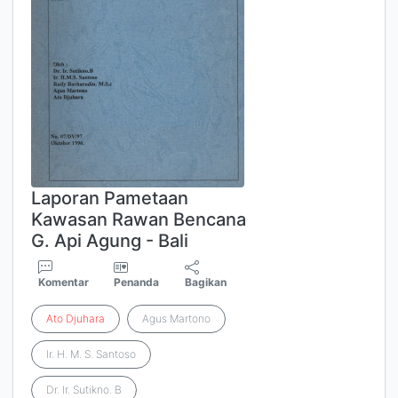
Laporan Pametaan
Kawasan Rawan Bencana
G. Api Agung - Bali
Komentar
Penanda
Bagikan
Ato
Djuhara
Agus Martono
Ir. H. M. S. Santoso
Dr. Ir. Sutikno. B