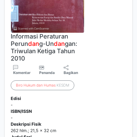
Informasi Peraturan
Perun
dan
g-Un
dan
gan:
Triwulan Ketiga Tahun
2010
Komentar
Penanda
Bagikan
Biro
Hukum
dan
Humas
KESDM
Edisi
-
ISBN/ISSN
-
Deskripsi Fisik
262 hlm.; 21,5 x 32 cm
Judul Seri