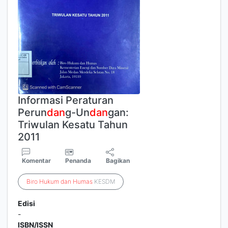
Informasi Peraturan
Perun
dan
g-Un
dan
gan:
Triwulan Kesatu Tahun
2011
Komentar
Penanda
Bagikan
Biro
Hukum
dan
Humas
KESDM
Edisi
-
ISBN/ISSN