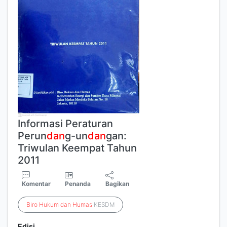
Informasi Peraturan
Perun
dan
g-un
dan
gan:
Triwulan Keempat Tahun
2011
Komentar
Penanda
Bagikan
Biro
Hukum
dan
Humas
KESDM
Edisi