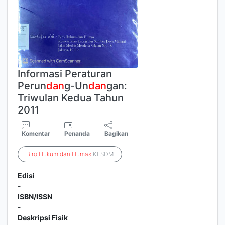
Informasi Peraturan
Perun
dan
g-Un
dan
gan:
Triwulan Kedua Tahun
2011
Komentar
Penanda
Bagikan
Biro
Hukum
dan
Humas
KESDM
Edisi
-
ISBN/ISSN
-
Deskripsi Fisik