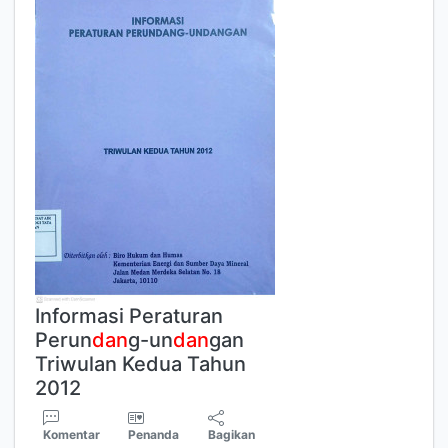
Informasi Peraturan
Perun
dan
g-un
dan
gan
Triwulan Kedua Tahun
2012
Komentar
Penanda
Bagikan