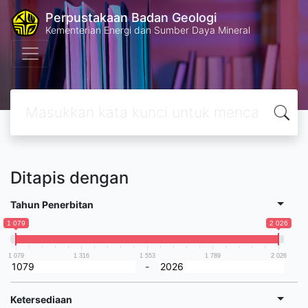
Perpustakaan Badan Geologi
Kementerian Energi dan Sumber Daya Mineral
Ditapis dengan
Tahun Penerbitan
1 079
2 026
1 079
1 316
1 553
1 789
2 026
-
Ketersediaan