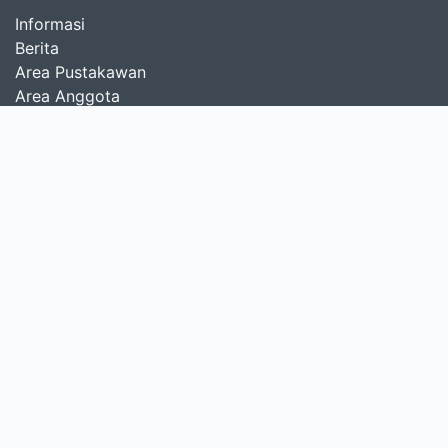
Informasi
Berita
Area Pustakawan
Area Anggota
Perpustakaan
Pusat Survei Geologi
Pusat Vulkanologi dan Mitigasi Bencana Geologi
Pusat Sumber Daya Mineral, Batubara dan Panas Bumi
Pusat Air Tanah dan Geologi Tata Lingkungan
Balai Besar Survei dan Pemetaan Geologi Kelautan
Balai Penyelidikan dan Pengembangan Teknologi
Kebencanaan Geologi
Cari