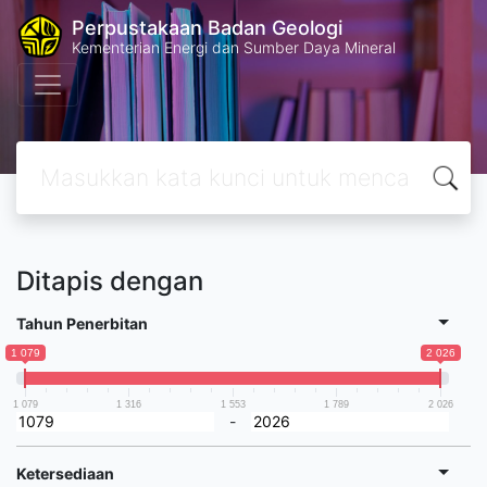
Perpustakaan Badan Geologi
Kementerian Energi dan Sumber Daya Mineral
Ditapis dengan
Tahun Penerbitan
1 079
2 026
1 079
1 316
1 553
1 789
2 026
-
Ketersediaan