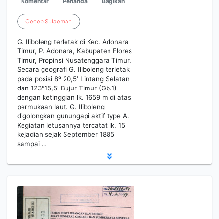
Komentar
Penanda
Bagikan
Cecep
Sulaeman
G. Iliboleng terletak di Kec. Adonara
Timur, P. Adonara, Kabupaten Flores
Timur, Propinsi Nusatenggara Timur.
Secara geografi G. Iliboleng terletak
pada posisi 8º 20,5′ Lintang Selatan
dan 123°15,5' Bujur Timur (Gb.1)
dengan ketinggian lk. 1659 m di atas
permukaan laut. G. Iliboleng
digolongkan gunungapi aktif type A.
Kegiatan letusannya tercatat lk. 15
kejadian sejak September 1885
sampai …