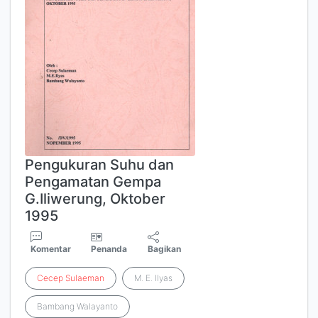
Pengukuran Suhu dan
Pengamatan Gempa
G.Iliwerung, Oktober
1995
Komentar
Penanda
Bagikan
Cecep
Sulaeman
M. E. Ilyas
Bambang Walayanto