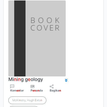
Mi
n
i
n
g g
e
ology
Kom
e
n
tar
P
e
n
a
n
da
Bagika
n
McKi
n
stry, Hugh
E
xto
n