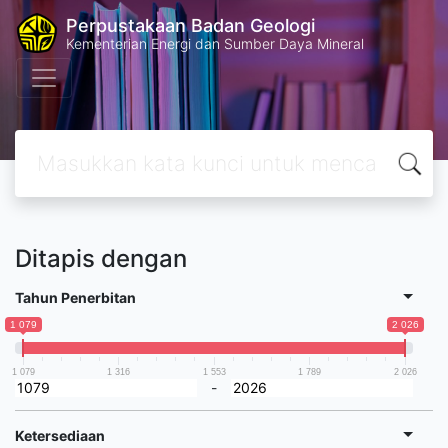
Perpustakaan Badan Geologi
Kementerian Energi dan Sumber Daya Mineral
Ditapis dengan
Tahun Penerbitan
1 079
2 026
1 079
1 316
1 553
1 789
2 026
-
Ketersediaan