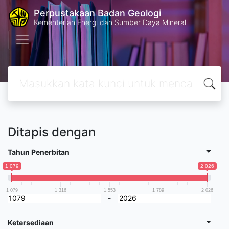
Perpustakaan Badan Geologi
Kementerian Energi dan Sumber Daya Mineral
Ditapis dengan
Tahun Penerbitan
1 079
2 026
1 079
1 316
1 553
1 789
2 026
-
Ketersediaan