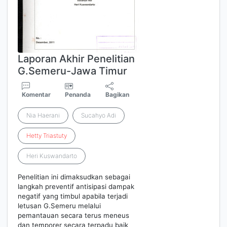
Laporan Akhir Penelitian
G.Semeru-Jawa Timur
Komentar
Penanda
Bagikan
Nia Haerani
Sucahyo Adi
Hetty
Triastuty
Heri Kuswandarto
Penelitian ini dimaksudkan sebagai
langkah preventif antisipasi dampak
negatif yang timbul apabila terjadi
letusan G.Semeru melalui
pemantauan secara terus meneus
dan temporer secara terpadu baik