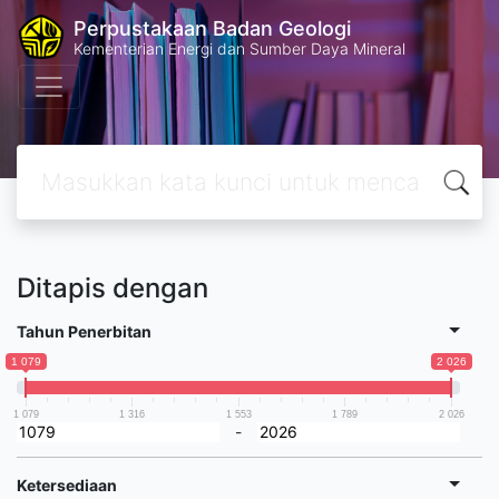
Perpustakaan Badan Geologi
Kementerian Energi dan Sumber Daya Mineral
Ditapis dengan
Tahun Penerbitan
1 079
2 026
1 079
1 316
1 553
1 789
2 026
-
Ketersediaan