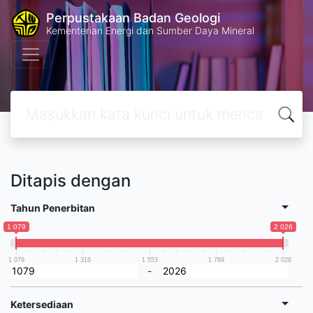
Perpustakaan Badan Geologi
Kementerian Energi dan Sumber Daya Mineral
Ditapis dengan
Tahun Penerbitan
1 079
2 026
1 079
1 316
1 553
1 789
2 026
-
Ketersediaan