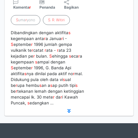
Komenta
r
Penanda
Bagikan
S
uma
r
yono
S
.
R
.
Witiri
Dibandingkan dengan aktifita
s
kegempaan anta
r
a Janua
r
i -
S
eptembe
r
1996 jumlah gempa
vulkanik te
r
catat
r
ata -
r
ata 23
kejadian pe
r
bulan.
S
ehingga
s
eca
r
a
kegempaan
s
ampai dengan
S
eptembe
r
1996, G. Banda Api
aktifita
s
nya dinilai pada aktif no
r
mal.
Didukung pula oleh data vi
s
ual
be
r
upa hembu
s
an a
s
ap putih tipi
s
be
r
tekanan lemah dengan ketinggian
mencapai lk. 30 mete
r
da
r
i Kawah
Puncak,
s
edangkan …