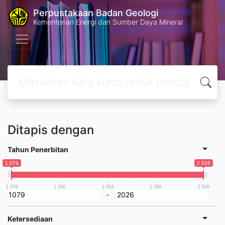
Perpustakaan Badan Geologi
Kementerian Energi dan Sumber Daya Mineral
Ditapis dengan
Tahun Penerbitan
1 079
2 026
1 079
1 316
1 553
1 789
2 026
-
Ketersediaan