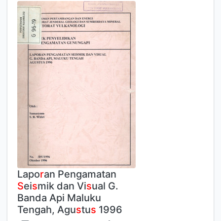
Lapo
r
an Pengamatan
S
ei
s
mik dan Vi
s
ual G.
Banda Api Maluku
Tengah, Agu
s
tu
s
1996