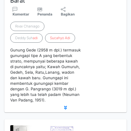
Barat
Komentar
Penanda
Bagikan
Rivai Chaniago
Deddy Suh
adi
Sucahyo
Adi
Gunung Gede (2958 m dpl.) termasuk
gunungapi tipe A yang berbentuk
strato, mempunyai beberapa kawah
di puncaknya yaitu; Kawah Gumuruh,
Gedeh, Sela, Ratu,Lanang, wadon
dan kawah baru. Gunungapi ini
membentuk gunungapi kembar
dengan G. Pangrango (3019 m dpl.)
yang lebih tua telah padam (Neuman
Van Padang, 1951).