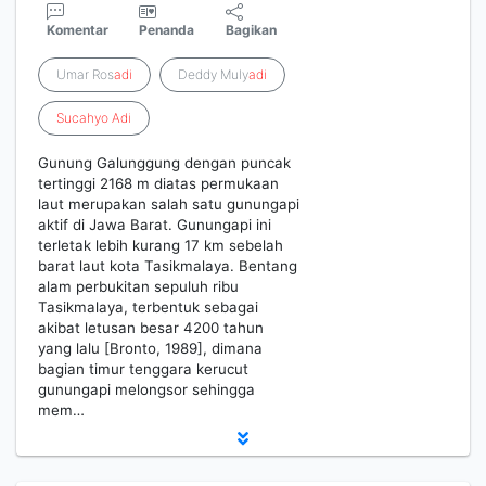
Komentar
Penanda
Bagikan
Umar Ros
adi
Deddy Muly
adi
Sucahyo
Adi
Gunung Galunggung dengan puncak
tertinggi 2168 m diatas permukaan
laut merupakan salah satu gunungapi
aktif di Jawa Barat. Gunungapi ini
terletak lebih kurang 17 km sebelah
barat laut kota Tasikmalaya. Bentang
alam perbukitan sepuluh ribu
Tasikmalaya, terbentuk sebagai
akibat letusan besar 4200 tahun
yang lalu [Bronto, 1989], dimana
bagian timur tenggara kerucut
gunungapi melongsor sehingga
mem…