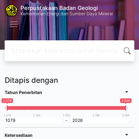
Perpustakaan Badan Geologi
Kementerian Energi dan Sumber Daya Mineral
Ditapis dengan
Tahun Penerbitan
1 079
2 026
1 079
1 316
1 553
1 789
2 026
-
Ketersediaan