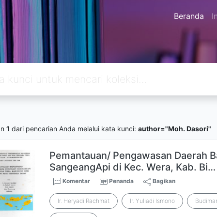
Beranda
I
an
1
dari pencarian Anda melalui kata kunci:
author="Moh. Dasori"
Pemantauan/ Pengawasan Daerah Ba
SangeangApi di Kec. Wera, Kab. Bi…
Komentar
Penanda
Bagikan
Ir. Heryadi Rachmat
Ir. Yuliadi Ismono
Budima