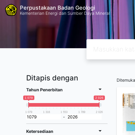
Perpustakaan Badan Geologi
Kementerian Energi dan Sumber Daya Mineral
Ditapis dengan
Ditemuk
Tahun Penerbitan
1 079
2 026
1 079
1 316
1 553
1 789
2 026
-
Ketersediaan