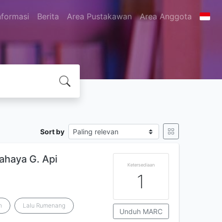
nformasi
Berita
Area Pustakawan
Area Anggota
Sort by
haya G. Api
Ketersediaan
1
n
Lalu Rumenang
Unduh MARC