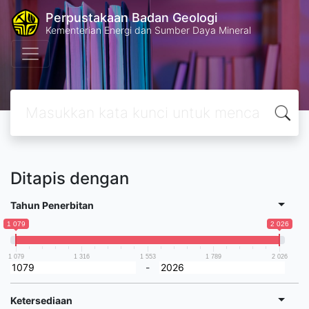
Perpustakaan Badan Geologi
Kementerian Energi dan Sumber Daya Mineral
Ditapis dengan
Tahun Penerbitan
1 079
2 026
1 079
1 316
1 553
1 789
2 026
-
Ketersediaan