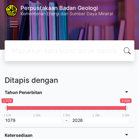
Perpustakaan Badan Geologi
Kementerian Energi dan Sumber Daya Mineral
Ditapis dengan
Tahun Penerbitan
1 079
2 026
1 079
1 316
1 553
1 789
2 026
-
Ketersediaan