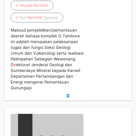
Ir
.
Heryadi
Rachmat
Ir
. Rudi
Rachmat
Sjabandi
Maksud penyelidikan/pemantauan
daerah bahaya komplek G.Tambora
ini adalah merupakan pelaksanaan
tugas dan fungsi Seksi Geologi
Umum dan Vulkanologi serta realisasi
Pelimpahan Sebagian Wewenang
D
ir
ektorat Jenderal Geologi dan
Sumberdaya Mineral kepada Kanwil
Departemen Pertambangan dan
Energi mengenai Pemantauan
Gunungapi.