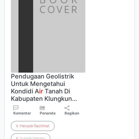
Pendugaan Geolistrik
Untuk Mengetahui
Kondidi A
ir
Tanah Di
Kabupaten Klungkun…
Komentar
Penanda
Bagikan
Ir
.
Heryadi
Rachmat
Ir
. Yuliadi Ismono