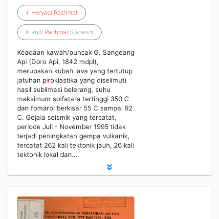
Ir
.
Heryadi
Rachmat
Ir
. Rudi
Rachmat
Sjabandi
Keadaan kawah/puncak G. Sangeang
Api (Doro Api, 1842 mdpl),
merupakan kubah lava yang tertutup
jatuhan p
ir
oklastika yang diselimuti
hasil sublimasi belerang, suhu
maksimum solfatara tertinggi 350 C
dan fomarol berkisar 55 C sampai 92
C. Gejala seismik yang tercatat,
periode Juli - November 1995 tidak
terjadi peningkatan gempa vulkanik,
tercatat 262 kali tektonik jauh, 26 kali
tektonik lokal dan…