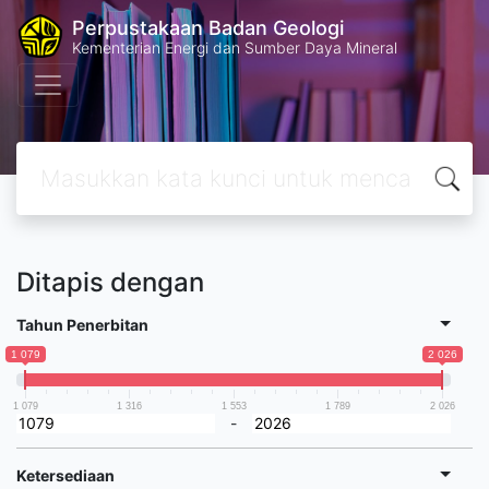
Perpustakaan Badan Geologi
Kementerian Energi dan Sumber Daya Mineral
Ditapis dengan
Tahun Penerbitan
1 079
2 026
1 079
1 316
1 553
1 789
2 026
-
Ketersediaan