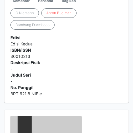
Komentar
Penanda
Bagikan
G Niemann
Anton
Budiman
Bambang Priambodo
Edisi
Edisi Kedua
ISBN/ISSN
30010213
Deskripsi Fisik
-
Judul Seri
-
No. Panggil
BPT 621.8 NIE e