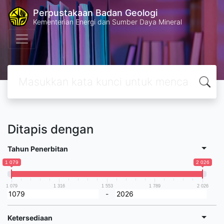
Perpustakaan Badan Geologi
Kementerian Energi dan Sumber Daya Mineral
Ditapis dengan
Tahun Penerbitan
1 079
2 026
1 079
1 316
1 553
1 789
2 026
-
Ketersediaan