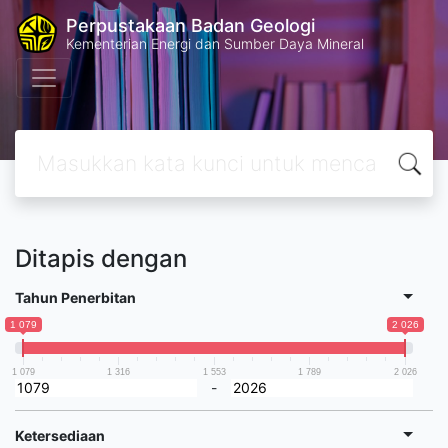
Perpustakaan Badan Geologi
Kementerian Energi dan Sumber Daya Mineral
Ditapis dengan
Tahun Penerbitan
1 079
2 026
1 079
1 316
1 553
1 789
2 026
-
Ketersediaan