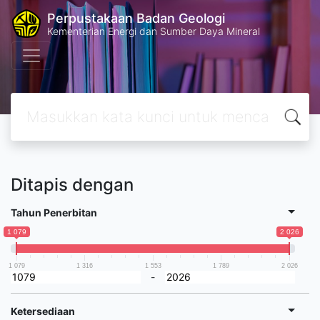
Perpustakaan Badan Geologi
Kementerian Energi dan Sumber Daya Mineral
Ditapis dengan
Tahun Penerbitan
1 079
2 026
1 079
1 316
1 553
1 789
2 026
-
Ketersediaan