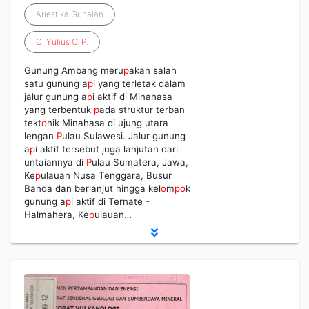
Ariestika Gunalan
C
.
Yulius
O
.
P
.
Gunung Ambang meru
p
akan salah
satu gunung a
p
i yang terletak dalam
jalur gunung a
p
i aktif di Minahasa
yang terbentuk
p
ada struktur terban
tekt
o
nik Minahasa di ujung utara
lengan
P
ulau Sulawesi. Jalur gunung
a
p
i aktif tersebut juga lanjutan dari
untaiannya di
P
ulau Sumatera, Jawa,
Ke
p
ulauan Nusa Tenggara, Busur
Banda dan berlanjut hingga kel
o
m
p
o
k
gunung a
p
i aktif di Ternate -
Halmahera, Ke
p
ulauan…