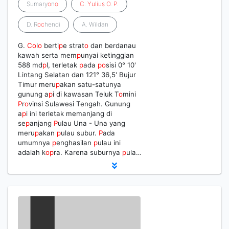
Sumary
o
n
o
C
.
Yulius
O
.
P
.
D. R
o
c
hendi
A. Wildan
G.
C
o
l
o
berti
p
e strat
o
dan berdanau
kawah serta mem
p
unyai ketinggian
588 md
p
l, terletak
p
ada
p
o
sisi 0° 10'
Lintang Selatan dan 121° 36,5' Bujur
Timur meru
p
akan satu-satunya
gunung a
p
i di kawasan Teluk T
o
mini
P
r
o
vinsi Sulawesi Tengah. Gunung
a
p
i ini terletak memanjang di
se
p
anjang
P
ulau Una - Una yang
meru
p
akan
p
ulau subur.
P
ada
umumnya
p
enghasilan
p
ulau ini
adalah k
o
p
ra. Karena suburnya
p
ula…