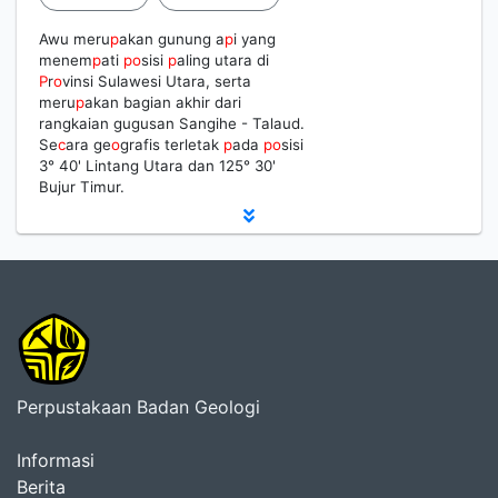
Awu meru
p
akan gunung a
p
i yang
menem
p
ati
p
o
sisi
p
aling utara di
P
r
o
vinsi Sulawesi Utara, serta
meru
p
akan bagian akhir dari
rangkaian gugusan Sangihe - Talaud.
Se
c
ara ge
o
grafis terletak
p
ada
p
o
sisi
3° 40' Lintang Utara dan 125° 30'
Bujur Timur.
Perpustakaan Badan Geologi
Informasi
Berita