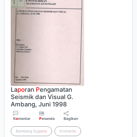
La
p
o
ran
P
engamatan
Seismik dan Visual G.
Ambang, Juni 1998
K
o
mentar
P
enanda
Bagikan
Bambang Sugi
o
n
o
Kristiant
o