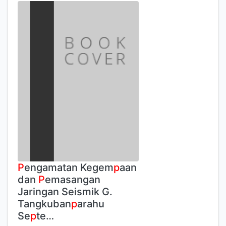
P
engamatan Kegem
p
aan
dan
P
emasangan
Jaringan Seismik G.
Tangkuban
p
arahu
Se
p
te…