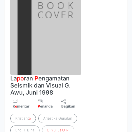
La
p
o
ran
P
engamatan
Seismik dan Visual G.
Awu, Juni 1998
K
o
mentar
P
enanda
Bagikan
Kristiant
o
Ariestika Gunalan
Endi T. Bina
C
.
Yulius
O
.
P
.