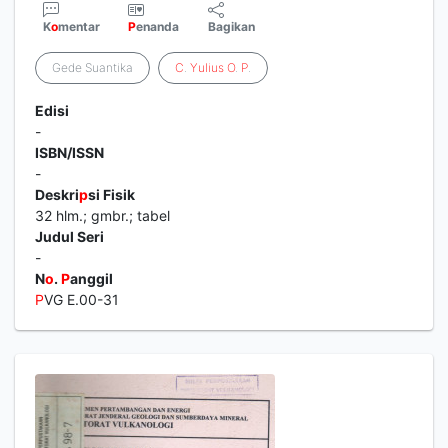
K
o
mentar
P
enanda
Bagikan
Gede Suantika
C
.
Yulius
O
.
P
.
Edisi
-
ISBN/ISSN
-
Deskri
p
si Fisik
32 hlm.; gmbr.; tabel
Judul Seri
-
N
o
.
P
anggil
P
VG E.00-31