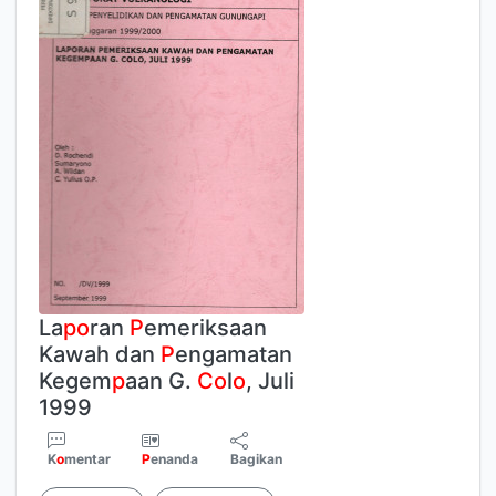
La
p
o
ran
P
emeriksaan
Kawah dan
P
engamatan
Kegem
p
aan G.
C
o
l
o
, Juli
1999
K
o
mentar
P
enanda
Bagikan