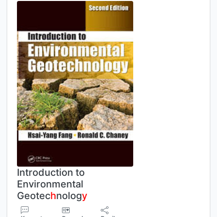
Introduction to
Environmental
Geotec
h
nolog
y