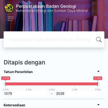
Perpustakaan Badan Geologi
Kementerian Energi dan Sumber Daya Mineral
Ditapis dengan
Tahun Penerbitan
1 079
2 026
1 079
1 316
1 553
1 789
2 026
-
Ketersediaan