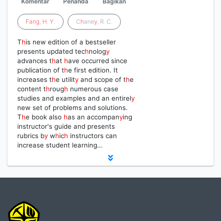
Komentar
Penanda
Bagikan
Fang
,
H
.
Y
.
C
h
ane
y
, R. C.
T
h
is new edition of a bestseller
presents updated tec
h
nolog
y
advances t
h
at
h
ave occurred since
publication of t
h
e first edition. It
increases t
h
e utilit
y
and scope of t
h
e
content t
h
roug
h
numerous case
studies and examples and an entirel
y
new set of problems and solutions.
T
h
e book also
h
as an accompan
y
ing
instructor's guide and presents
rubrics b
y
w
h
ic
h
instructors can
increase student learning…