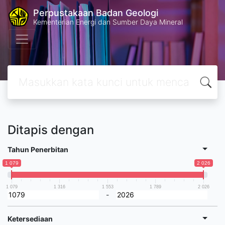
Perpustakaan Badan Geologi
Kementerian Energi dan Sumber Daya Mineral
Ditapis dengan
Tahun Penerbitan
1 079
2 026
1 079
1 316
1 553
1 789
2 026
-
Ketersediaan