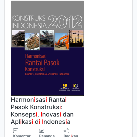
Harmon
i
sas
i
Ranta
i
Pasok Konstruks
i
:
Konseps
i
,
I
novas
i
dan
Apl
i
kas
i
d
i
I
ndones
i
a
Komentar
Penanda
Bag
i
kan