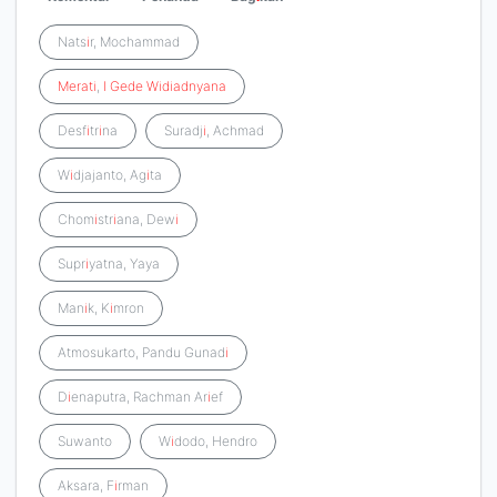
Nats
i
r, Mochammad
Merati
,
I
Gede
Widiadnyana
Desf
i
tr
i
na
Suradj
i
, Achmad
W
i
djajanto, Ag
i
ta
Chom
i
str
i
ana, Dew
i
Supr
i
yatna, Yaya
Man
i
k, K
i
mron
Atmosukarto, Pandu Gunad
i
D
i
enaputra, Rachman Ar
i
ef
Suwanto
W
i
dodo, Hendro
Aksara, F
i
rman