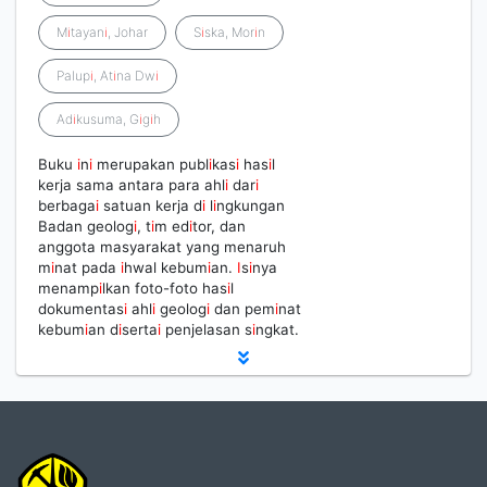
M
i
tayan
i
, Johar
S
i
ska, Mor
i
n
Palup
i
, At
i
na Dw
i
Ad
i
kusuma, G
i
g
i
h
Buku
i
n
i
merupakan publ
i
kas
i
has
i
l
kerja sama antara para ahl
i
dar
i
berbaga
i
satuan kerja d
i
l
i
ngkungan
Badan geolog
i
, t
i
m ed
i
tor, dan
anggota masyarakat yang menaruh
m
i
nat pada
i
hwal kebum
i
an.
I
s
i
nya
menamp
i
lkan foto-foto has
i
l
dokumentas
i
ahl
i
geolog
i
dan pem
i
nat
kebum
i
an d
i
serta
i
penjelasan s
i
ngkat.