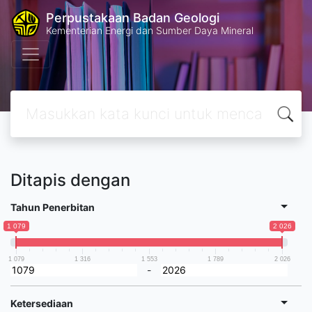
Perpustakaan Badan Geologi
Kementerian Energi dan Sumber Daya Mineral
Ditapis dengan
Tahun Penerbitan
1 079
2 026
1 079
1 316
1 553
1 789
2 026
-
Ketersediaan