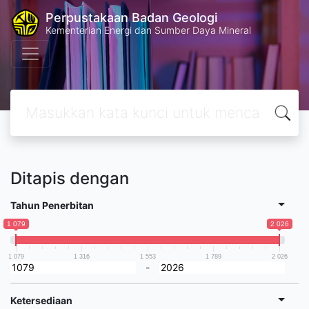
Perpustakaan Badan Geologi
Kementerian Energi dan Sumber Daya Mineral
Ditapis dengan
Tahun Penerbitan
1 079
2 026
1 079
1 316
1 553
1 789
2 026
-
Ketersediaan