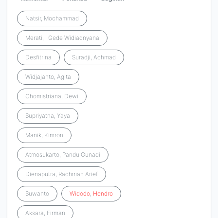
Natsir, Mochammad
Merati, I Gede Widiadnyana
Desfitrina
Suradji, Achmad
Widjajanto, Agita
Chomistriana, Dewi
Supriyatna, Yaya
Manik, Kimron
Atmosukarto, Pandu Gunadi
Dienaputra, Rachman Arief
Suwanto
Widodo
,
Hendro
Aksara, Firman