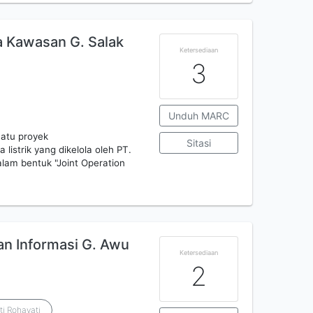
a Kawasan G. Salak
Ketersediaan
3
Unduh MARC
uatu proyek
Sitasi
strik yang dikelola oleh PT.
am bentuk "Joint Operation
n Informasi G. Awu
Ketersediaan
2
iti Rohayati