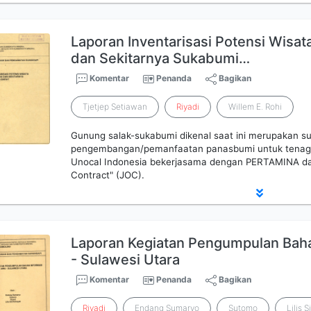
Laporan Inventarisasi Potensi Wisat
dan Sekitarnya Sukabumi…
Komentar
Penanda
Bagikan
Tjetjep Setiawan
Riyadi
Willem E. Rohi
Gunung salak-sukabumi dikenal saat ini merupakan s
pengembangan/pemanfaatan panasbumi untuk tenaga li
Unocal Indonesia bekerjasama dengan PERTAMINA dal
Contract" (JOC).
Laporan Kegiatan Pengumpulan Baha
- Sulawesi Utara
Komentar
Penanda
Bagikan
Riyadi
Endang Sumaryo
Sutomo
Lilis S