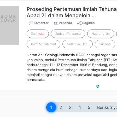
Proseding Pertemuan Ilmiah Tahunan
Abad 21 dalam Mengelola …
Komentar
Penanda
Bagikan
Sup
riyadi
Sudadi, Purwanto
Haerani, Nia
Rum, Muhammad
Nursarya, Hadi
Suswati
Ikatan Ahli Geologi Indonesia (IAGI) sebagai organisas
kebumian, melalui Pertemuan Ilmiah Tahunan (PIT) K
pada tanggal 11 - 12 Desember 1996 di Bandung, deng
dalam mengelola bumi sebagai sumberdaya dan ling
menjadi sangat relevan dalam proyeksi tugas ahli ge
permasal…
1
2
3
4
5
Berikutny