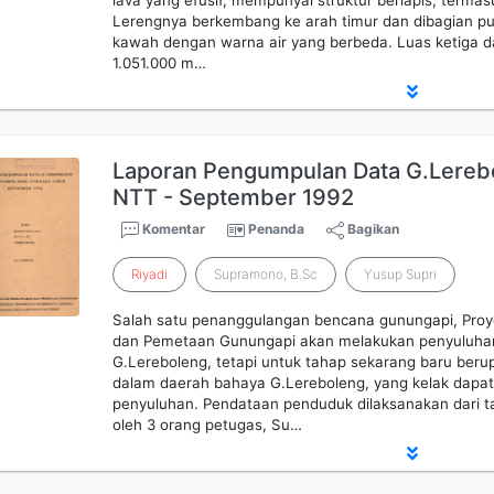
lava yang efusif, mempunyai struktur berlapis, termas
Lerengnya berkembang ke arah timur dan dibagian p
kawah dengan warna air yang berbeda. Luas ketiga da
1.051.000 m…
Laporan Pengumpulan Data G.Lerebo
NTT - September 1992
Komentar
Penanda
Bagikan
Riyadi
Supramono, B.Sc
Yusup Supri
Salah satu penanggulangan bencana gunungapi, Pr
dan Pemetaan Gunungapi akan melakukan penyuluhan
G.Lereboleng, tetapi untuk tahap sekarang baru ber
dalam daerah bahaya G.Lereboleng, yang kelak dapa
penyuluhan. Pendataan penduduk dilaksanakan dari t
oleh 3 orang petugas, Su…