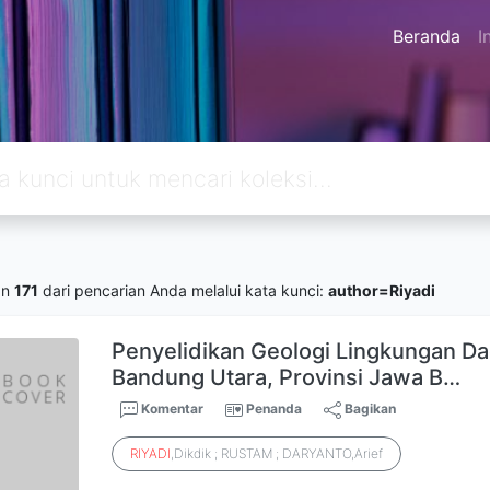
Beranda
I
an
171
dari pencarian Anda melalui kata kunci:
author=Riyadi
Penyelidikan Geologi Lingkungan D
Bandung Utara, Provinsi Jawa B…
Komentar
Penanda
Bagikan
RIYADI
,Dikdik ; RUSTAM ; DARYANTO,Arief