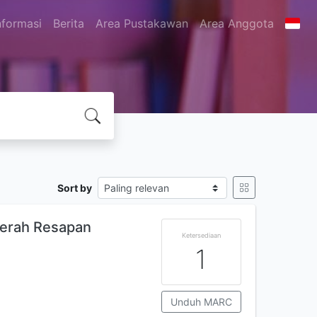
nformasi
Berita
Area Pustakawan
Area Anggota
Sort by
aerah Resapan
Ketersediaan
1
Unduh MARC