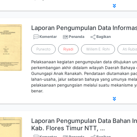
Laporan Pengumpulan Data Informas
Komentar
Penanda
Bagikan
Purwoto
Riyadi
Willem E. Rohi
Ati Rubia
Pelaksanaan kegiatan pengumpulan data ditujukan un
perkembangan akhir didalam wilayah Daerah Bahaya 
Gunungapi Anak Ranakah. Pendataan diutamakan pa
lahan-usaha, jalur sebaran bahaya yang umunya mela
pelaksanaan pengungsian melalui suatu mekanisme y
benar.
Laporan Pengumpulan Data Bahan In
Kab. Flores Timur NTT, …
Komentar
Penanda
Bagikan