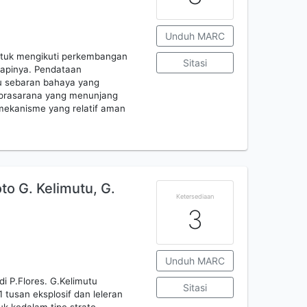
Unduh MARC
ntuk mengikuti perkembangan
Sitasi
gapinya. Pendataan
u sebaran bahaya yang
 prasarana yang menunjang
mekanisme yang relatif aman
o G. Kelimutu, G.
Ketersediaan
3
Unduh MARC
i P.Flores. G.Kelimutu
Sitasi
1 tusan eksplosif dan leleran