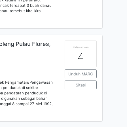
uk kedalam tipe strato.
uncak terdapat 3 buah danau
nau tersebut kira-kira
leng Pulau Flores,
Ketersediaan
4
Unduh MARC
oyek Pengamatan/Pengawasan
Sitasi
 penduduk di sekitar
upa pendataan penduduk di
t digunakan sebagai bahan
anggal 8 sampai 27 Mei 1992,