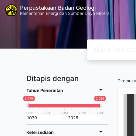
Perpustakaan Badan Geologi
Kementerian Energi dan Sumber Daya Mineral
Ditapis dengan
Ditemuk
Tahun Penerbitan
1 079
2 026
1 079
1 316
1 553
1 789
2 026
-
Ketersediaan