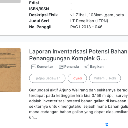
Edisi
-
ISBN/ISSN
-
Deskripsi Fisik
vi, 71hal., 108lam.,gam.,peta
Judul Seri
LT Penelitian (LTPN)
No. Panggil
PAG L2013 - 046
Laporan Inventarisasi Potensi Baha
Penanggungan Komplek G.…
Komentar
Penanda
Bagikan
Tjetjep Setiawan
Riyadi
Willem E. Rohi
Gunungapi aktif Arjuno Welirang dan sekitarnya bera
terdapat pada ketinggian kira kira 3.156 m dpl., survey
adalah inventerisasi potensi bahan galian di kawasan
sekitarnya untuk mengetahui sejauh mana bahan gali
mana cadangan bahan galian yang dapat diasumsikan
un…