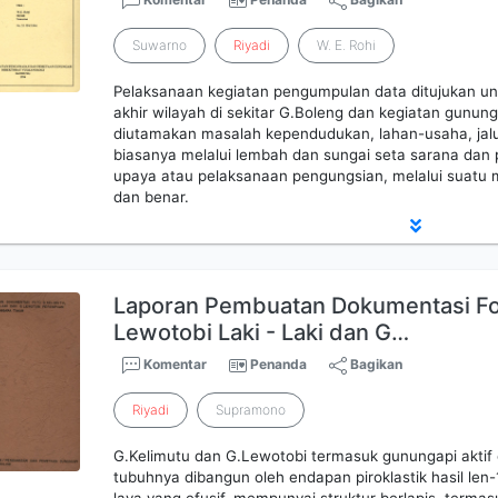
Suwarno
Riyadi
W. E. Rohi
Pelaksanaan kegiatan pengumpulan data ditujukan u
akhir wilayah di sekitar G.Boleng dan kegiatan gunun
diutamakan masalah kependudukan, lahan-usaha, jal
biasanya melalui lembah dan sungai seta sarana dan
upaya atau pelaksanaan pengungsian, melalui suatu 
dan benar.
Laporan Pembuatan Dokumentasi Fot
Lewotobi Laki - Laki dan G…
Komentar
Penanda
Bagikan
Riyadi
Supramono
G.Kelimutu dan G.Lewotobi termasuk gunungapi aktif d
tubuhnya dibangun oleh endapan piroklastik hasil len-