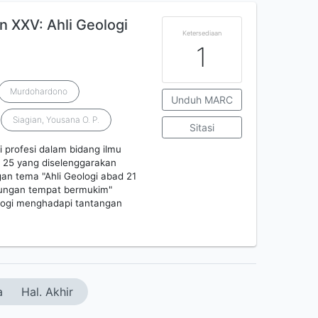
 XXV: Ahli Geologi
Ketersediaan
1
Murdohardono
Unduh MARC
Siagian, Yousana O. P.
Sitasi
i profesi dalam bidang ilmu
e 25 yang diselenggarakan
an tema "Ahli Geologi abad 21
kungan tempat bermukim"
ologi menghadapi tantangan
a
Hal. Akhir