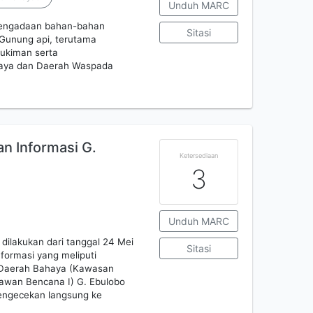
Unduh MARC
 pengadaan bahan-bahan
Sitasi
/Gunung api, terutama
ukiman serta
haya dan Daerah Waspada
n Informasi G.
Ketersediaan
3
Unduh MARC
dilakukan dari tanggal 24 Mei
Sitasi
formasi yang meliputi
 Daerah Bahaya (Kawasan
wan Bencana I) G. Ebulobo
engecekan langsung ke