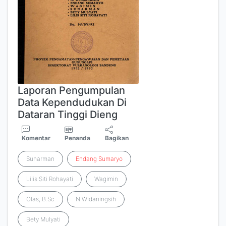
Laporan Pengumpulan
Data Kependudukan Di
Dataran Tinggi Dieng
Komentar
Penanda
Bagikan
Sunarman
Endang
Sumaryo
Lilis Siti Rohayati
Wagimin
Olas, B.Sc
N.Widaningsih
Bety Mulyati