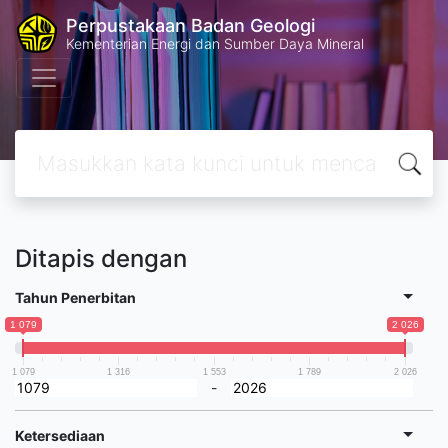
Perpustakaan Badan Geologi
Kementerian Energi dan Sumber Daya Mineral
Ditapis dengan
Tahun Penerbitan
1 079
2 026
1 079
1 316
1 553
1 789
2 026
-
Ketersediaan