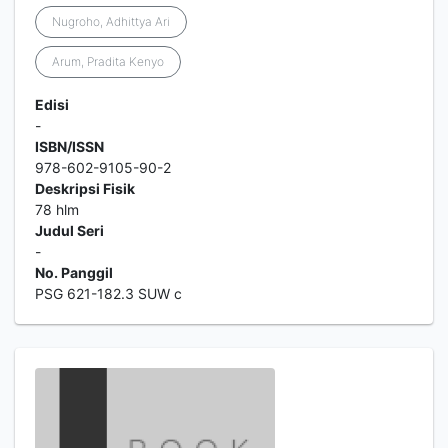
Nugroho, Adhittya Ari
Arum, Pradita Kenyo
Edisi
-
ISBN/ISSN
978-602-9105-90-2
Deskripsi Fisik
78 hlm
Judul Seri
-
No. Panggil
PSG 621-182.3 SUW c