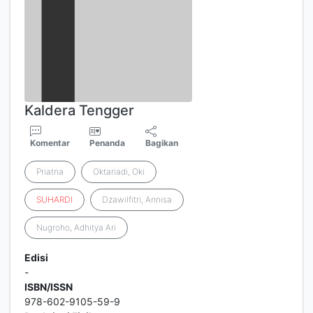
Kaldera Tengger
Komentar
Penanda
Bagikan
Priatna
Oktariadi, Oki
SUHARDI
Dzawilfitri, Annisa
Nugroho, Adhitya Ari
Edisi
-
ISBN/ISSN
978-602-9105-59-9