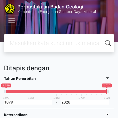
Perpustakaan Badan Geologi
Kementerian Energi dan Sumber Daya Mineral
Ditapis dengan
Tahun Penerbitan
1 079
2 026
1 079
1 316
1 553
1 789
2 026
-
Ketersediaan