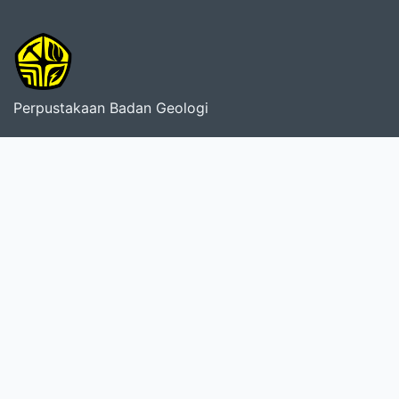
Perpustakaan Badan Geologi
Informasi
Berita
Area Pustakawan
Area Anggota
Perpustakaan
Pusat Survei Geologi
Pusat Vulkanologi dan Mitigasi Bencana Geologi
Pusat Sumber Daya Mineral, Batubara dan Panas Bumi
Pusat Air Tanah dan Geologi Tata Lingkungan
Balai Besar Survei dan Pemetaan Geologi Kelautan