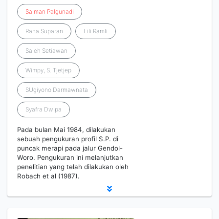
Salman
Palgunadi
Rana Suparan
Lili Ramli
Saleh Setiawan
Wimpy, S. Tjetjep
SUgiyono Darmawnata
Syafra Dwipa
Pada bulan Mai 1984, dilakukan
sebuah pengukuran profil S.P. di
puncak merapi pada jalur Gendol-
Woro. Pengukuran ini melanjutkan
penelitian yang telah dilakukan oleh
Robach et al (1987).