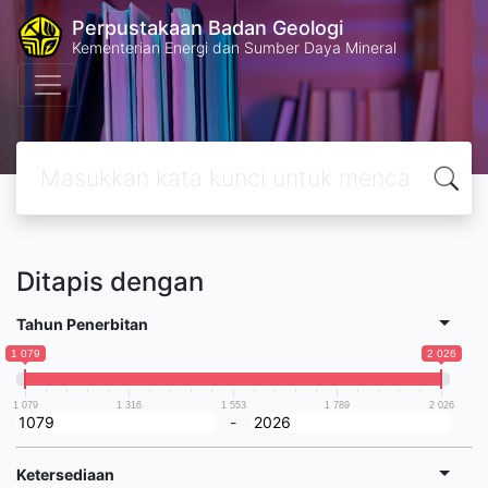
Perpustakaan Badan Geologi
Kementerian Energi dan Sumber Daya Mineral
Ditapis dengan
Tahun Penerbitan
1 079
2 026
1 079
1 316
1 553
1 789
2 026
-
Ketersediaan