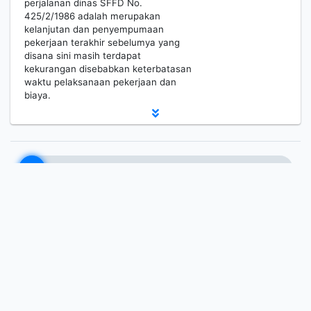
perjalanan dinas SFFD No.
425/2/1986 adalah merupakan
kelanjutan dan penyempumaan
pekerjaan terakhir sebelumya yang
disana sini masih terdapat
kekurangan disebabkan keterbatasan
waktu pelaksanaan pekerjaan dan
biaya.
1
2
3
4
5
Berikutnya
Hal. Akhir
Perpustakaan Badan Geologi