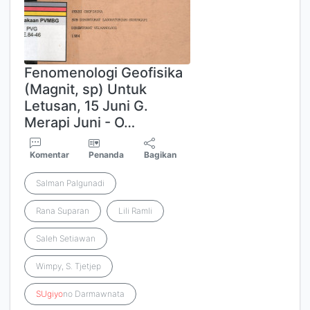
Fenomenologi Geofisika
(Magnit, sp) Untuk
Letusan, 15 Juni G.
Merapi Juni - O…
Komentar
Penanda
Bagikan
Salman Palgunadi
Rana Suparan
Lili Ramli
Saleh Setiawan
Wimpy, S. Tjetjep
SUgiyo
no Darmawnata