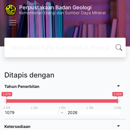
Perpustakaan Badan Geologi
Kementerian Energi dan Sumber Daya Mineral
Ditapis dengan
Tahun Penerbitan
1 079
2 026
1 079
1 316
1 553
1 789
2 026
-
Ketersediaan