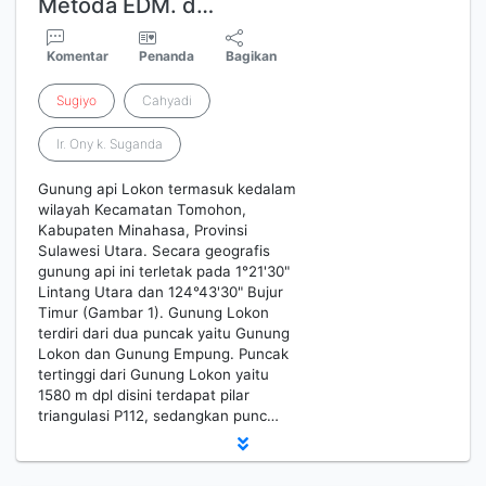
Metoda EDM. d…
Komentar
Penanda
Bagikan
Sugiyo
Cahyadi
Ir. Ony k. Suganda
Gunung api Lokon termasuk kedalam
wilayah Kecamatan Tomohon,
Kabupaten Minahasa, Provinsi
Sulawesi Utara. Secara geografis
gunung api ini terletak pada 1°21'30"
Lintang Utara dan 124°43'30" Bujur
Timur (Gambar 1). Gunung Lokon
terdiri dari dua puncak yaitu Gunung
Lokon dan Gunung Empung. Puncak
tertinggi dari Gunung Lokon yaitu
1580 m dpl disini terdapat pilar
triangulasi P112, sedangkan punc…