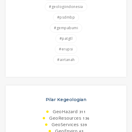
#geologiindonesia
#psdmbp
#gempabumi
#patgtl
#erupsi
#airtanah
Pilar Kegeologian
GeoHazard
311
GeoResources
136
GeoServices
539
GeoEnviro
63