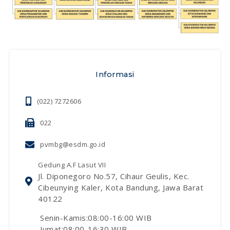
Informasi
(022) 7272606
022
pvmbg@esdm.go.id
Gedung A.F Lasut VII
Jl. Diponegoro No.57, Cihaur Geulis, Kec.
Cibeunying Kaler, Kota Bandung, Jawa Barat
40122
Senin-Kamis:08:00-16:00 WIB
Jumat:08:00-16:30 WIB