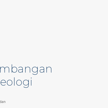
gembangan
eologi
 dan