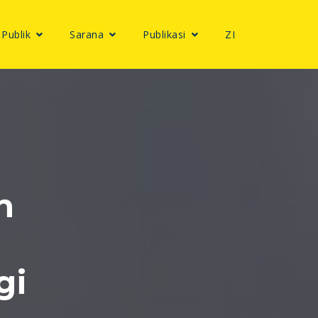
 Publik
Sarana
Publikasi
ZI
n
gi