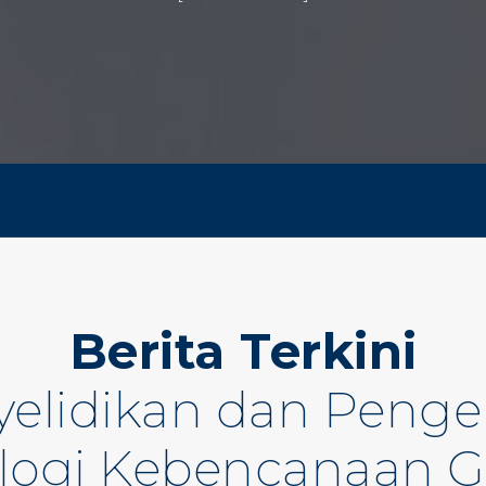
Berita Terkini
nyelidikan dan Pen
logi Kebencanaan G