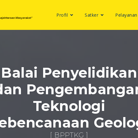
Profil
Satker
Pelayanan
Balai Penyelidikan
dan Pengembanga
Teknologi
ebencanaan Geolo
[ BPPTKG ]