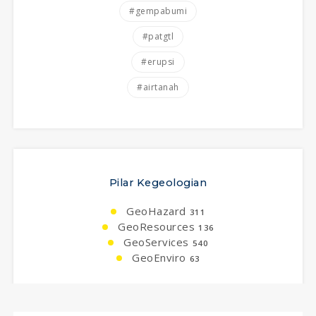
#gempabumi
#patgtl
#erupsi
#airtanah
Pilar Kegeologian
GeoHazard
311
GeoResources
136
GeoServices
540
GeoEnviro
63