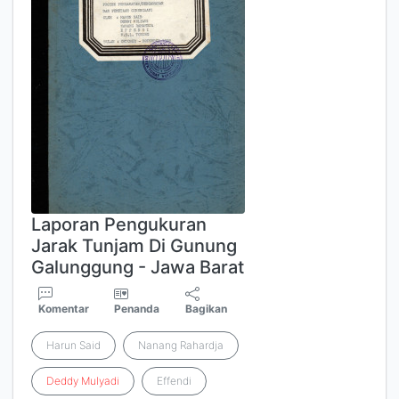
Laporan Pengukuran
Jarak Tunjam Di Gunung
Galunggung - Jawa Barat
Komentar
Penanda
Bagikan
Harun Said
Nanang Rahardja
Deddy
Mulyadi
Effendi