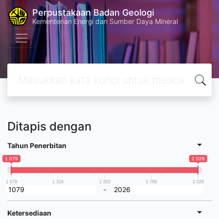
Perpustakaan Badan Geologi
Kementerian Energi dan Sumber Daya Mineral
Ditapis dengan
Tahun Penerbitan
1 079
2 026
1 079
1 316
1 553
1 789
2 026
-
Ketersediaan