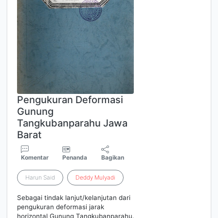
Pengukuran Deformasi
Gunung
Tangkubanparahu Jawa
Barat
Komentar
Penanda
Bagikan
Harun Said
Deddy
Mulyadi
Sebagai tindak lanjut/kelanjutan dari
pengukuran deformasi jarak
horizontal Gunung Tangkubanparahu.