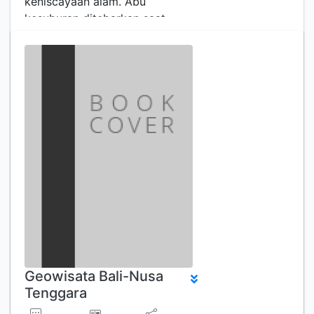
keniscayaan alam. Abu
kesuburan ditebarkan saat
letusan gunungapi memikat
banyak orang untuk bertandi di
zona ya…
Geowisata Bali-Nusa
Tenggara