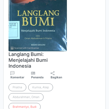
Langlang Bumi:
Menjelajahi Bumi
Indonesia
Komentar
Penanda
Bagikan
Priatna
Kurnia, Atep
Abdurahman, Oman
Brahmantyo
,
Budi