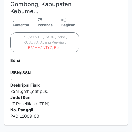
Gombong, Kabupaten
Kebume…
Komentar
Penanda
Bagikan
RUSWANTO ; BADRI, Indra ;
KUSUMA, Adang Perwira ;
BRAHMANTYO
,
Budi
Edisi
-
ISBN/ISSN
-
Deskripsi Fisik
25hl.,gmb.,daf pus.
Judul Seri
LT Penelitian (LTPN)
No. Panggil
PAG L2009-60