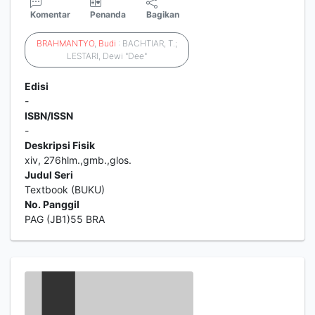
Komentar
Penanda
Bagikan
BRAHMANTYO
,
Budi
: BACHTIAR, T.;
LESTARI, Dewi "Dee"
Edisi
-
ISBN/ISSN
-
Deskripsi Fisik
xiv, 276hlm.,gmb.,glos.
Judul Seri
Textbook (BUKU)
No. Panggil
PAG (JB1)55 BRA