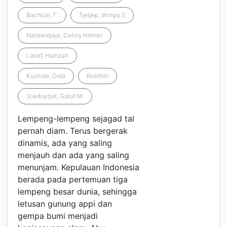
Bachtiar, T.
Tjetjep, Wimpy S
Natawidjaja, Danny Hilman
Latief, Hamzah
Kusnida, Dida
Rosmini
Soedradjat, Gatot M.
Lempeng-lempeng sejagad tal
pernah diam. Terus bergerak
dinamis, ada yang saling
menjauh dan ada yang saling
menunjam. Kepulauan Indonesia
berada pada pertemuan tiga
lempeng besar dunia, sehingga
letusan gunung appi dan
gempa bumi menjadi