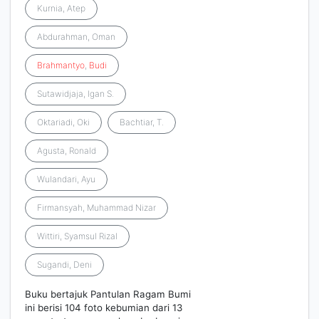
Kurnia, Atep
Abdurahman, Oman
Brahmantyo
,
Budi
Sutawidjaja, Igan S.
Oktariadi, Oki
Bachtiar, T.
Agusta, Ronald
Wulandari, Ayu
Firmansyah, Muhammad Nizar
Wittiri, Syamsul Rizal
Sugandi, Deni
Buku bertajuk Pantulan Ragam Bumi
ini berisi 104 foto kebumian dari 13