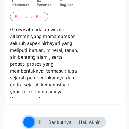
Komentar
Penanda
Bagikan
Brahmantyo
,
Budi
Geowisata adalah wisata
alternatif yang memanfaatkan
seluruh aspek nirhayati yang
meliputi batuan, mineral, tanah,
air, bentang alam , serta
proses-proses yang
membentuknya, termasuk juga
sejarah pembentukannya dan
cerita sejarah kemanusiaan
yang terkait didalamnya.
Sebagai wisata yang
mendukung "responsible and
suistainable tourism" geowisata
mempo…
1
2
Berikutnya
Hal. Akhir