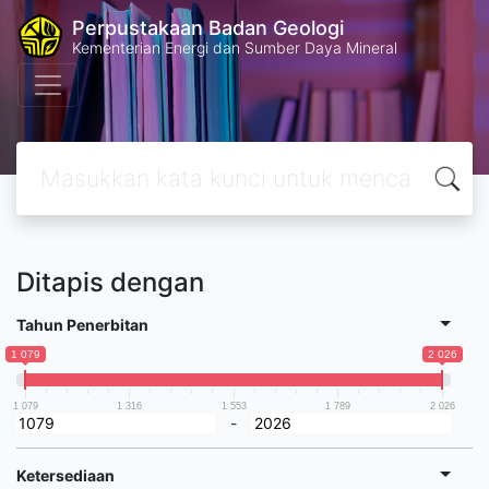
Perpustakaan Badan Geologi
Kementerian Energi dan Sumber Daya Mineral
Ditapis dengan
Tahun Penerbitan
1 079
2 026
1 079
1 316
1 553
1 789
2 026
-
Ketersediaan