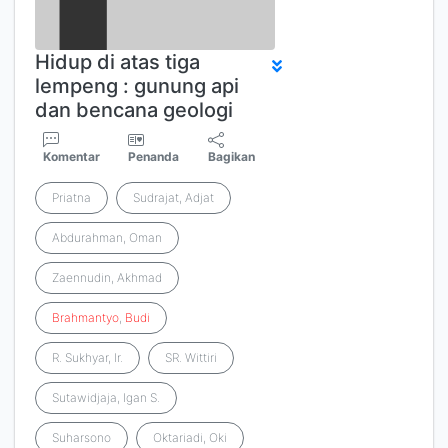
Hidup di atas tiga
lempeng : gunung api
dan bencana geologi
Komentar
Penanda
Bagikan
Priatna
Sudrajat, Adjat
Abdurahman, Oman
Zaennudin, Akhmad
Brahmantyo
,
Budi
R. Sukhyar, Ir.
SR. Wittiri
Sutawidjaja, Igan S.
Suharsono
Oktariadi, Oki