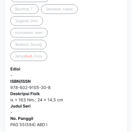
Bachtiar, T.
Setiawan, Hawe
Sugandi, Deni
Kurniawan, Iwan
Baskoro, Sinung
Setiya
budi
, Erick
Edisi
-
ISBN/ISSN
978-602-9105-30-8
Deskripsi Fisik
ix + 163 hlm.; 24 x 14,5 cm
Judul Seri
-
No. Panggil
PAG 55(594) ABD l