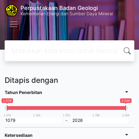
Perpustakaan Badan Geologi
Kementerian Energi dan Sumber Daya Mineral
Ditapis dengan
Tahun Penerbitan
1 079
2 026
1 079
1 316
1 553
1 789
2 026
-
Ketersediaan