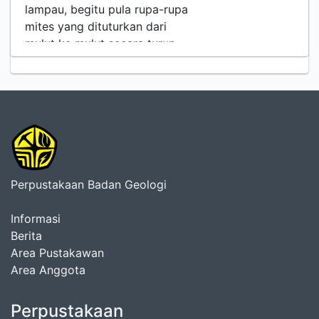
lampau, begitu pula rupa-rupa
mites yang dituturkan dari
mulut ke mulut secara turun-
temurun menarik bagi para
penekun sejarah. Sebagai da…
Perpustakaan Badan Geologi
Informasi
Berita
Area Pustakawan
Area Anggota
Perpustakaan