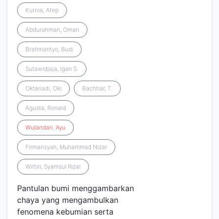
Kurnia, Atep
Abdurahman, Oman
Brahmantyo, Budi
Sutawidjaja, Igan S.
Oktariadi, Oki
Bachtiar, T.
Agusta, Ronald
Wulandari
,
Ayu
Firmansyah, Muhammad Nizar
Wittiri, Syamsul Rizal
Pantulan bumi menggambarkan
chaya yang mengambulkan
fenomena kebumian serta