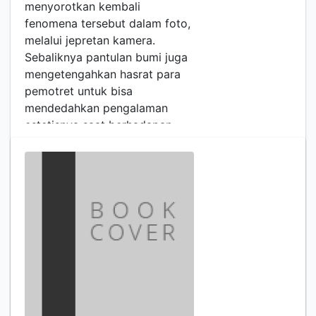
menyorotkan kembali
fenomena tersebut dalam foto,
melalui jepretan kamera.
Sebaliknya pantulan bumi juga
mengetengahkan hasrat para
pemotret untuk bisa
mendedahkan pengalaman
estetisnya saat berhadapan
dengan fenomena kebumian
dalam bingkai-bingkai gambar.
Sejenis permenunga…