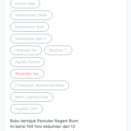
Kurnia, Atep
Abdurahman, Oman
Brahmantyo, Budi
Sutawidjaja, Igan S.
Oktariadi, Oki
Bachtiar, T.
Agusta, Ronald
Wulandari
,
Ayu
Firmansyah, Muhammad Nizar
Wittiri, Syamsul Rizal
Sugandi, Deni
Buku bertajuk Pantulan Ragam Bumi
ini berisi 104 foto kebumian dari 13