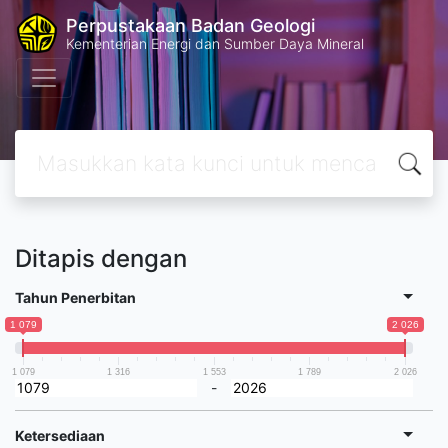
Perpustakaan Badan Geologi
Kementerian Energi dan Sumber Daya Mineral
Ditapis dengan
Tahun Penerbitan
1 079
2 026
1 079
1 316
1 553
1 789
2 026
-
Ketersediaan