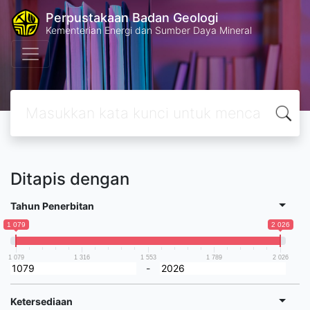
Perpustakaan Badan Geologi
Kementerian Energi dan Sumber Daya Mineral
Ditapis dengan
Tahun Penerbitan
1 079
2 026
1 079
1 316
1 553
1 789
2 026
-
Ketersediaan