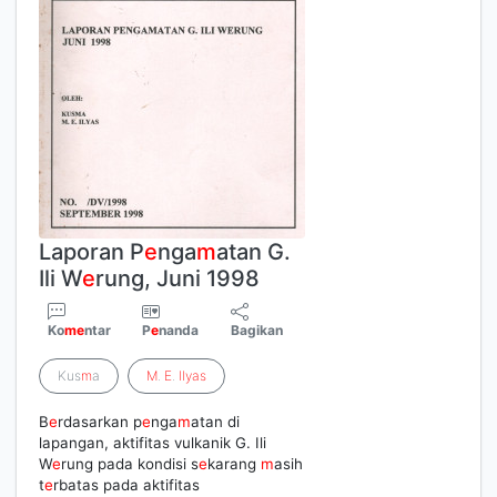
Laporan P
e
nga
m
atan G.
Ili W
e
rung, Juni 1998
Ko
m
e
ntar
P
e
nanda
Bagikan
Kus
m
a
M
.
E
.
Ilyas
B
e
rdasarkan p
e
nga
m
atan di
lapangan, aktifitas vulkanik G. Ili
W
e
rung pada kondisi s
e
karang
m
asih
t
e
rbatas pada aktifitas