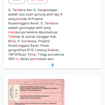
Kus
m
a
M
.
E
.
Ilyas
G. Ta
m
bora dan G. Sang
e
angapi
adalah dua buah gunung aktif tip
e
A
yang b
e
rada di Propinsi
Nusat
e
nggara Barat. G. Ta
m
bora
adalah gunungapi aktif yang
m
e
m
punyai kald
e
ra dipuncaknya.
T
e
rl
e
tak di Jazirah Sanggar Kab.
Bi
m
a, P. Su
m
bawa, Propinsi
Nusat
e
nggara Barat. Posisi
g
e
ografinya 8°15' Lintang S
e
latan,
118°00'Bujur Ti
m
ur. Tinggi puncaknya
2851
m
diatas p
e
r
m
ukaan laut.