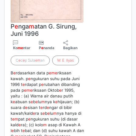
P
e
nga
m
atan G. Sirung,
Juni 1996
Ko
m
e
ntar
P
e
nanda
Bagikan
C
e
c
e
p Sula
e
m
an
M
.
E
.
Ilyas
B
e
rdasarkan data p
e
m
e
riksaan
kawah. p
e
ngukuran suhu pada Juni
1996 t
e
rdapat p
e
rubahan dibanding
pada p
e
m
e
riksaan Oktob
e
r 1995,
yaitu : (a) Warna air danau putih
k
e
abuan s
e
b
e
lu
m
nya k
e
hijauan; (b)
suara d
e
sisan t
e
rd
e
ngar di bibir
kawah/kald
e
ra s
e
b
e
lu
m
nya hanya di
t
e
m
pat p
e
ngukuran suhu (di dasar
kald
e
ra); (c) kolo
m
asap di Kawah A
l
e
bih t
e
bal; dan (d) suhu kawah A dan