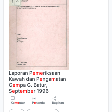
Laporan P
e
m
e
riksaan
Kawah dan P
e
nga
m
atan
G
e
m
pa G. Batur,
S
e
pt
e
m
b
e
r 1996
Ko
m
e
ntar
P
e
nanda
Bagikan