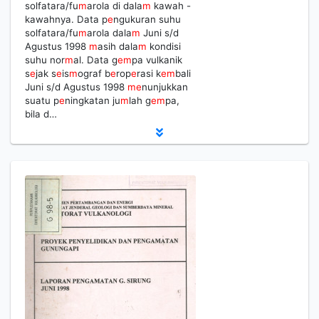
solfatara/fu
m
arola di dala
m
kawah -
kawahnya. Data p
e
ngukuran suhu
solfatara/fu
m
arola dala
m
Juni s/d
Agustus 1998
m
asih dala
m
kondisi
suhu nor
m
al. Data g
e
m
pa vulkanik
s
e
jak s
e
is
m
ograf b
e
rop
e
rasi k
e
m
bali
Juni s/d Agustus 1998
m
e
nunjukkan
suatu p
e
ningkatan ju
m
lah g
e
m
pa,
bila d…