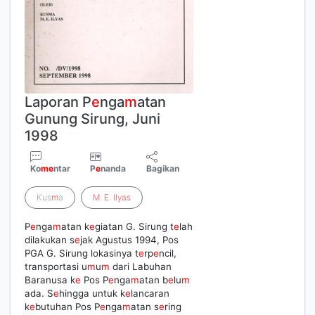
Laporan P
e
nga
m
atan
Gunung Sirung, Juni
1998
Ko
m
e
ntar
P
e
nanda
Bagikan
Kus
m
a
M
.
E
.
Ilyas
P
e
nga
m
atan k
e
giatan G. Sirung t
e
lah
dilakukan s
e
jak Agustus 1994, Pos
PGA G. Sirung lokasinya t
e
rp
e
ncil,
transportasi u
m
u
m
dari Labuhan
Baranusa k
e
Pos P
e
nga
m
atan b
e
lu
m
ada. S
e
hingga untuk k
e
lancaran
k
e
butuhan Pos P
e
nga
m
atan s
e
ring