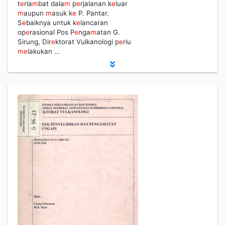
t
e
rla
m
bat dala
m
p
e
rjalanan k
e
luar
m
aupun
m
asuk k
e
P. Pantar.
S
e
baiknya untuk k
e
lancaran
op
e
rasional Pos P
e
nga
m
atan G.
Sirung, Dir
e
ktorat Vulkanologi p
e
rlu
m
e
lakukan …