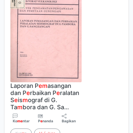
Laporan P
e
m
asangan
dan P
e
rbaikan P
e
ralatan
S
e
is
m
ograf di G.
Ta
m
bora dan G. Sa…
Ko
m
e
ntar
P
e
nanda
Bagikan