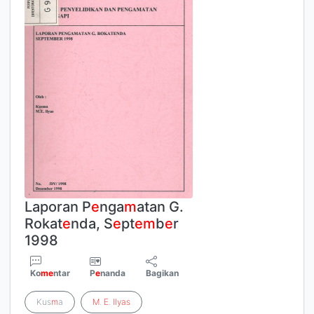
Laporan P
e
nga
m
atan G.
Rokat
e
nda, S
e
pt
e
m
b
e
r
1998
Ko
m
e
ntar
P
e
nanda
Bagikan
Kus
m
a
M
.
E
.
Ilyas