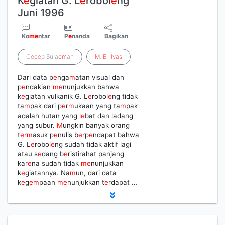
K
e
giatan G. L
e
robol
e
ng
Juni 1996
Ko
m
e
ntar
P
e
nanda
Bagikan
C
e
c
e
p Sula
e
m
an
M
.
E
.
Ilyas
Dari data p
e
nga
m
atan visual dan
p
e
ndakian
m
e
nunjukkan bahwa
k
e
giatan vulkanik G. L
e
robol
e
ng tidak
ta
m
pak dari p
e
r
m
ukaan yang ta
m
pak
adalah hutan yang l
e
bat dan ladang
yang subur.
M
ungkin banyak orang
t
e
r
m
asuk p
e
nulis b
e
rp
e
ndapat bahwa
G. L
e
robol
e
ng sudah tidak aktif lagi
atau s
e
dang b
e
ristirahat panjang
kar
e
na sudah tidak
m
e
nunjukkan
k
e
giatannya. Na
m
un, dari data
k
e
g
e
m
paan
m
e
nunjukkan t
e
rdapat …