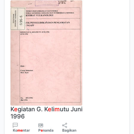
K
e
giatan G. K
e
li
m
utu Juni
1996
Ko
m
e
ntar
P
e
nanda
Bagikan