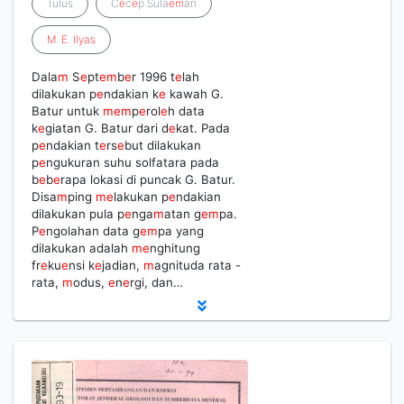
Tulus
C
e
c
e
p Sula
e
m
an
M
.
E
.
Ilyas
Dala
m
S
e
pt
e
m
b
e
r 1996 t
e
lah
dilakukan p
e
ndakian k
e
kawah G.
Batur untuk
m
e
m
p
e
rol
e
h data
k
e
giatan G. Batur dari d
e
kat. Pada
p
e
ndakian t
e
rs
e
but dilakukan
p
e
ngukuran suhu solfatara pada
b
e
b
e
rapa lokasi di puncak G. Batur.
Disa
m
ping
m
e
lakukan p
e
ndakian
dilakukan pula p
e
nga
m
atan g
e
m
pa.
P
e
ngolahan data g
e
m
pa yang
dilakukan adalah
m
e
nghitung
fr
e
ku
e
nsi k
e
jadian,
m
agnituda rata -
rata,
m
odus,
e
n
e
rgi, dan…