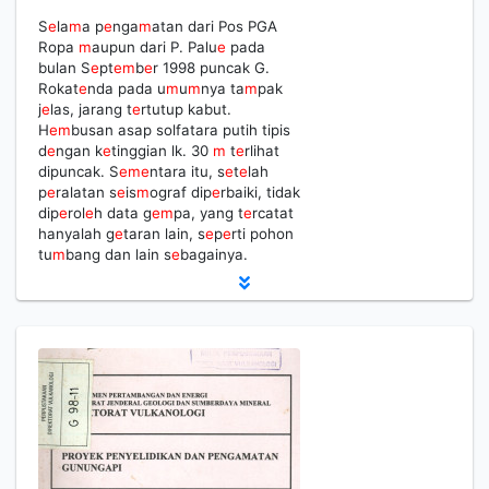
S
e
la
m
a p
e
nga
m
atan dari Pos PGA
Ropa
m
aupun dari P. Palu
e
pada
bulan S
e
pt
e
m
b
e
r 1998 puncak G.
Rokat
e
nda pada u
m
u
m
nya ta
m
pak
j
e
las, jarang t
e
rtutup kabut.
H
e
m
busan asap solfatara putih tipis
d
e
ngan k
e
tinggian lk. 30
m
t
e
rlihat
dipuncak. S
e
m
e
ntara itu, s
e
t
e
lah
p
e
ralatan s
e
is
m
ograf dip
e
rbaiki, tidak
dip
e
rol
e
h data g
e
m
pa, yang t
e
rcatat
hanyalah g
e
taran lain, s
e
p
e
rti pohon
tu
m
bang dan lain s
e
bagainya.