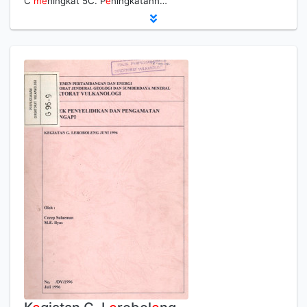
C
m
e
ningkat 5C. P
e
ningkatann…