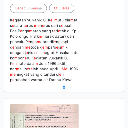
C
e
c
e
p Sula
e
m
an
M
.
E
.
Ilyas
K
e
giatan vulkanik G. K
e
li
m
utu dia
m
ati
s
e
cara t
e
rus
m
e
n
e
rus dari s
e
buah
Pos P
e
nga
m
atan yang t
e
rl
e
tak di Kp.
Kolorongo lk 3 k
m
(jarak datar) dari
puncak. P
e
nga
m
atan dil
e
ngkapi
d
e
ngan
m
e
toda g
e
m
pa/s
e
is
m
ik
d
e
ngan j
e
nis s
e
is
m
ograf Hosaka satu
ko
m
pon
e
n. K
e
giatan vulkanik G.
K
e
li
m
utu dala
m
Juni 1996 aktif
nor
m
al, s
e
t
e
lah pada April -
M
e
i 1996
m
e
ningkat yang ditandai ol
e
h
p
e
rubahan warna air Danau Kawa…