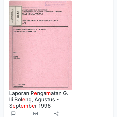
Laporan P
e
nga
m
atan G.
Ili Bol
e
ng, Agustus -
S
e
pt
e
m
b
e
r 1998