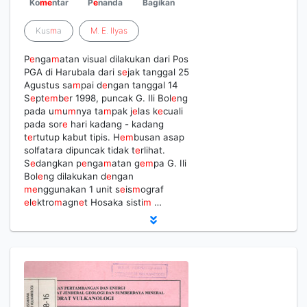
Ko
m
e
ntar
P
e
nanda
Bagikan
Kus
m
a
M
.
E
.
Ilyas
P
e
nga
m
atan visual dilakukan dari Pos
PGA di Harubala dari s
e
jak tanggal 25
Agustus sa
m
pai d
e
ngan tanggal 14
S
e
pt
e
m
b
e
r 1998, puncak G. Ili Bol
e
ng
pada u
m
u
m
nya ta
m
pak j
e
las k
e
cuali
pada sor
e
hari kadang - kadang
t
e
rtutup kabut tipis. H
e
m
busan asap
solfatara dipuncak tidak t
e
rlihat.
S
e
dangkan p
e
nga
m
atan g
e
m
pa G. Ili
Bol
e
ng dilakukan d
e
ngan
m
e
nggunakan 1 unit s
e
is
m
ograf
e
l
e
ktro
m
agn
e
t Hosaka sisti
m
…