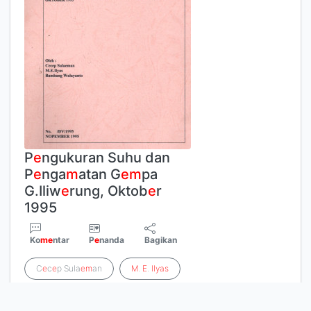
P
e
ngukuran Suhu dan
P
e
nga
m
atan G
e
m
pa
G.Iliw
e
rung, Oktob
e
r
1995
Ko
m
e
ntar
P
e
nanda
Bagikan
C
e
c
e
p Sula
e
m
an
M
.
E
.
Ilyas
Ba
m
bang Walayanto