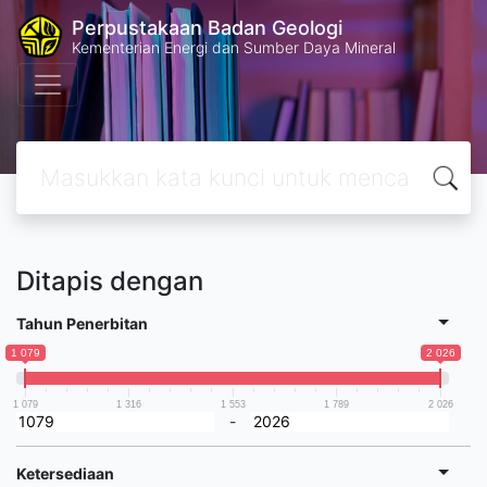
Perpustakaan Badan Geologi
Kementerian Energi dan Sumber Daya Mineral
Ditapis dengan
Tahun Penerbitan
1 079
2 026
1 079
1 316
1 553
1 789
2 026
-
Ketersediaan