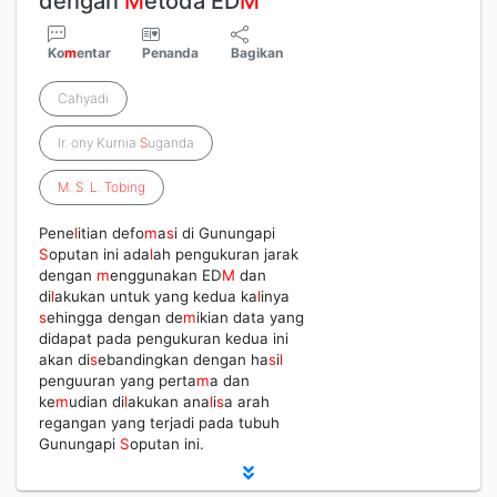
dengan
M
etoda ED
M
Ko
m
entar
Penanda
Bagikan
Cahyadi
Ir. ony Kurnia
S
uganda
M
.
S
.
L
.
Tobing
Pene
l
itian defo
m
a
s
i di Gunungapi
S
oputan ini ada
l
ah pengukuran jarak
dengan
m
enggunakan ED
M
dan
di
l
akukan untuk yang kedua ka
l
inya
s
ehingga dengan de
m
ikian data yang
didapat pada pengukuran kedua ini
akan di
s
ebandingkan dengan ha
s
i
l
penguuran yang perta
m
a dan
ke
m
udian di
l
akukan ana
l
i
s
a arah
regangan yang terjadi pada tubuh
Gunungapi
S
oputan ini.