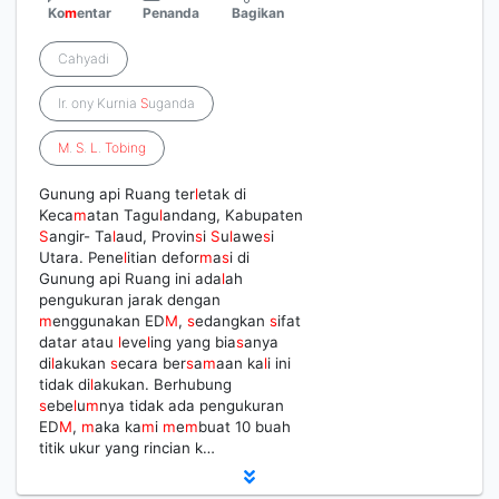
Ko
m
entar
Penanda
Bagikan
Cahyadi
Ir. ony Kurnia
S
uganda
M
.
S
.
L
.
Tobing
Gunung api Ruang ter
l
etak di
Keca
m
atan Tagu
l
andang, Kabupaten
S
angir- Ta
l
aud, Provin
s
i
S
u
l
awe
s
i
Utara. Pene
l
itian defor
m
a
s
i di
Gunung api Ruang ini ada
l
ah
pengukuran jarak dengan
m
enggunakan ED
M
,
s
edangkan
s
ifat
datar atau
l
eve
l
ing yang bia
s
anya
di
l
akukan
s
ecara ber
s
a
m
aan ka
l
i ini
tidak di
l
akukan. Berhubung
s
ebe
l
u
m
nya tidak ada pengukuran
ED
M
,
m
aka ka
m
i
m
e
m
buat 10 buah
titik ukur yang rincian k…