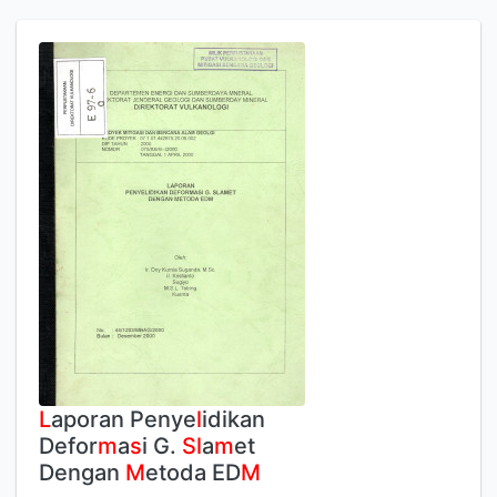
L
aporan Penye
l
idikan
Defor
m
a
s
i G.
S
l
a
m
et
Dengan
M
etoda ED
M