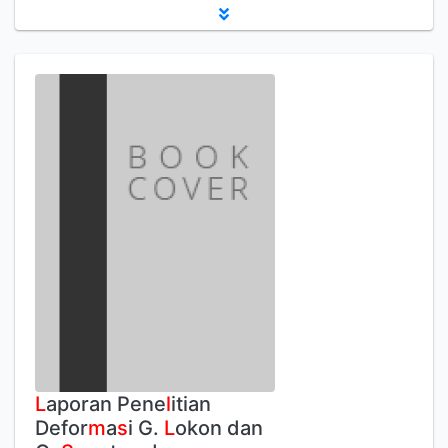
L
aporan Pene
l
itian
Defor
m
a
s
i G.
L
okon dan