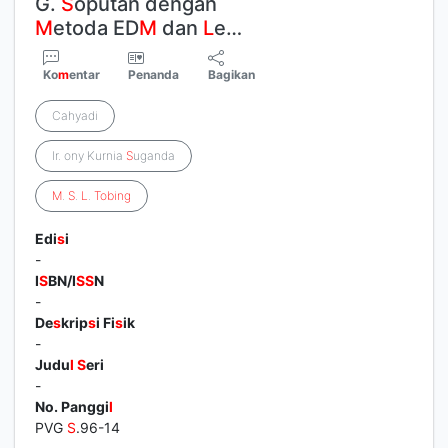
G.
S
oputan dengan
M
etoda ED
M
dan
L
e…
Ko
m
entar
Penanda
Bagikan
Cahyadi
Ir. ony Kurnia
S
uganda
M
.
S
.
L
.
Tobing
Edi
s
i
-
I
S
BN/I
S
S
N
-
De
s
krip
s
i Fi
s
ik
-
Judu
l
S
eri
-
No. Panggi
l
PVG
S
.96-14