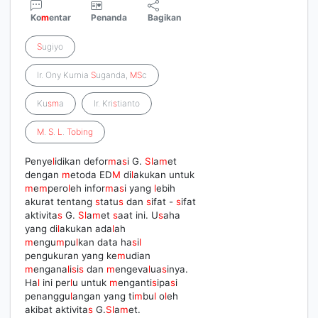
Ko
m
entar
Penanda
Bagikan
S
ugiyo
Ir. Ony Kurnia
S
uganda,
M
S
c
Ku
s
m
a
Ir. Kri
s
tianto
M
.
S
.
L
.
Tobing
Penye
l
idikan defor
m
a
s
i G.
S
l
a
m
et
dengan
m
etoda ED
M
di
l
akukan untuk
m
e
m
pero
l
eh infor
m
a
s
i yang
l
ebih
akurat tentang
s
tatu
s
dan
s
ifat -
s
ifat
aktivita
s
G.
S
l
a
m
et
s
aat ini. U
s
aha
yang di
l
akukan ada
l
ah
m
engu
m
pu
l
kan data ha
s
i
l
pengukuran yang ke
m
udian
m
engana
l
i
s
i
s
dan
m
engeva
l
ua
s
inya.
Ha
l
ini per
l
u untuk
m
enganti
s
ipa
s
i
penanggu
l
angan yang ti
m
bu
l
o
l
eh
akibat aktivita
s
G.
S
l
a
m
et.