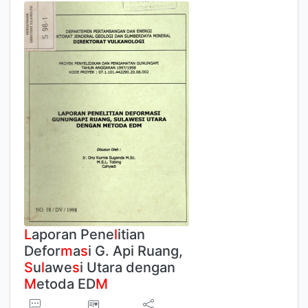
L
aporan Pene
l
itian
Defor
m
a
s
i G. Api Ruang,
S
u
l
awe
s
i Utara dengan
M
etoda ED
M