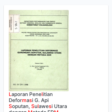
L
aporan Pene
l
itian
Defor
m
a
s
i G. Api
S
oputan,
S
u
l
awe
s
i Utara