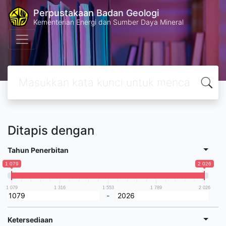
Perpustakaan Badan Geologi
Kementerian Energi dan Sumber Daya Mineral
Ditapis dengan
Tahun Penerbitan
1 079
2 026
1 079
1 316
1 553
1 789
2 026
-
Ketersediaan