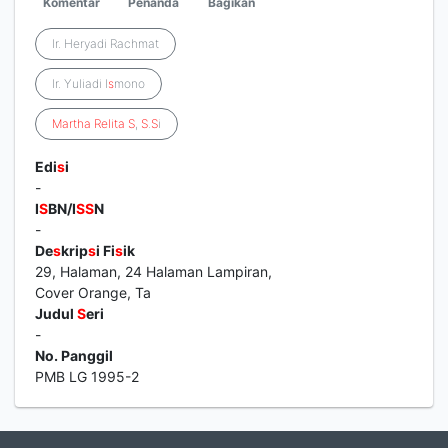
Komentar
Penanda
Bagikan
Ir. Heryadi Rachmat
Ir. Yuliadi I
s
mono
Martha
Relita
S
,
S
.
S
i
Edi
s
i
-
I
S
BN/I
S
S
N
-
De
s
krip
s
i Fi
s
ik
29, Halaman, 24 Halaman Lampiran,
Cover Orange, Ta
Judul
S
eri
-
No. Panggil
PMB LG 1995-2