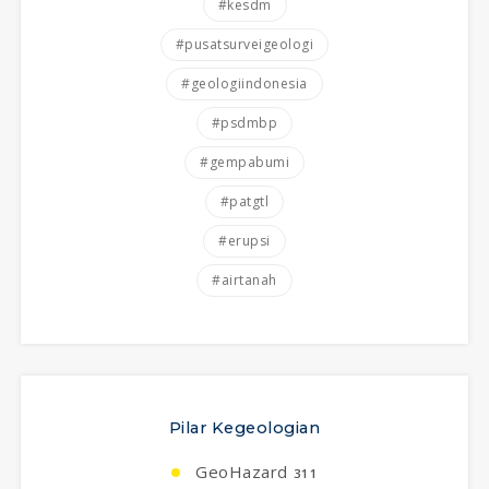
#kesdm
#pusatsurveigeologi
#geologiindonesia
#psdmbp
#gempabumi
#patgtl
#erupsi
#airtanah
Pilar Kegeologian
GeoHazard
311