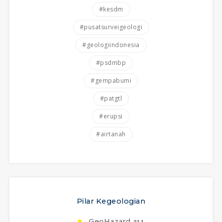
#kesdm
#pusatsurveigeologi
#geologiindonesia
#psdmbp
#gempabumi
#patgtl
#erupsi
#airtanah
Pilar Kegeologian
GeoHazard
311