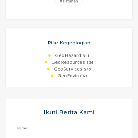
#airtanah
Pilar Kegeologian
GeoHazard
311
GeoResources
136
GeoServices
540
GeoEnviro
63
Ikuti Berita Kami