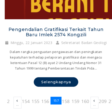
Pengendalian Gratifikasi Terkait Tahun
Baru Imlek 2574 Kongzili
Minggu, 22 Januari 2023
Sekretariat Badan Geologi
Dalam rangka penguatan pengawasan dan peningkatan
kepatuhan terhadap pelaporan gratifikasi dan mengacu
ketentuan Pasal 12 (B) ayat 2 Undang-Undang Nomor 31
Tahun 1999 tentang Pemberantasan Tindak Pida...
Selengkapnya
2
154
155
156
158
159
160
209
2
157
...
...