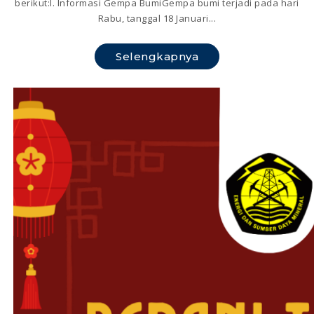
berikut:I. Informasi Gempa BumiGempa bumi terjadi pada hari
Rabu, tanggal 18 Januari...
Selengkapnya