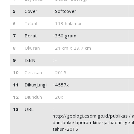
5
Cover
: Softcover
6
Tebal
: 113 halaman
7
Berat
: 350 gram
8
Ukuran
: 21 cm x 29,7 cm
9
ISBN
: -
10
Cetakan
: 2015
11
Dikunjungi
: 4557x
12
Diunduh
: 20x
13
URL
:
http://geologi.esdm.go.id/publikasi/l
dan-buku/laporan-kinerja-badan-geol
tahun-2015