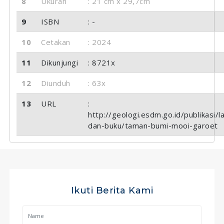
8
Ukuran
: 21 cm x 29,7cm
9
ISBN
: -
10
Cetakan
: 2024
11
Dikunjungi
: 8721x
12
Diunduh
: 63x
13
URL
:
http://geologi.esdm.go.id/publikasi/l
dan-buku/taman-bumi-mooi-garoet
Ikuti Berita Kami