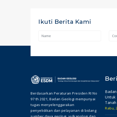
Ikuti Berita Kami
Ber
Badan 
Berdasarkan Peraturan Presiden RI No
Untuk 
97 th 2021, Badan Geologi mempunyai
Tanah
tugas menyelenggarakan
Rabu, 2
penyelidikan dan pelayanan di bidang
sumber daya geologi, vulkanologi dan