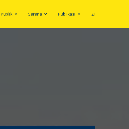
 Publik
Sarana
Publikasi
ZI