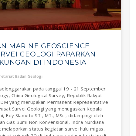
EAN MARINE GEOSCIENCE
RVEI GEOLOGI PAPARKAN
KUNGAN DI INDONESIA
etariat Badan Geologi
selenggarakan pada tanggal 19 - 21 September
ogy, China Geological Survey, Republik Rakyat
ESDM yang merupakan Permanent Representative
 Pusat Survei Geologi yang menugaskan Kepala
 Edy Slameto ST., MT., MSc., didampingi oleh
an Gas Bumi Non Konvensional, Indra Nurdiana
 melaporkan status kegiatan survei hulu migas,
isi seismik 2D di laut yang sedang berjalan di