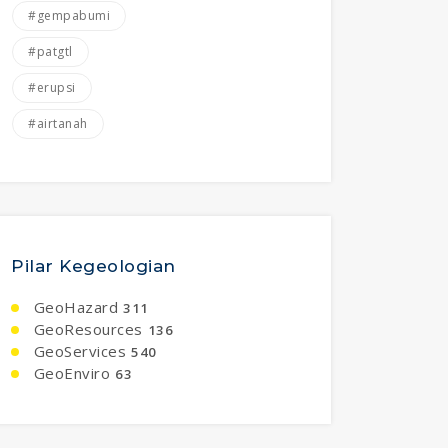
#gempabumi
#patgtl
#erupsi
#airtanah
Pilar Kegeologian
GeoHazard
311
GeoResources
136
GeoServices
540
GeoEnviro
63