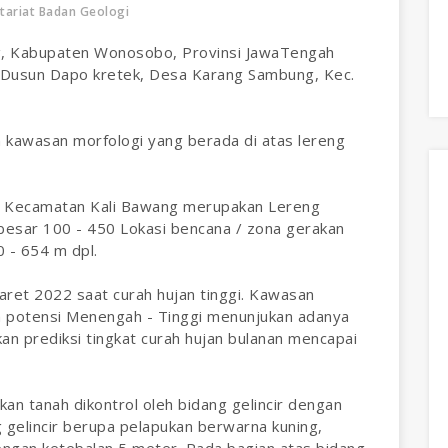
tariat Badan Geologi
g, Kabupaten Wonosobo, Provinsi JawaTengah
i Dusun Dapo kretek, Desa Karang Sambung, Kec.
kawasan morfologi yang berada di atas lereng
di Kecamatan Kali Bawang merupakan Lereng
besar 100 - 450 Lokasi bencana / zona gerakan
 - 654 m dpl.
aret 2022 saat curah hujan tinggi. Kawasan
 potensi Menengah - Tinggi menunjukan adanya
an prediksi tingkat curah hujan bulanan mencapai
n tanah dikontrol oleh bidang gelincir dengan
gelincir berupa pelapukan berwarna kuning,
dengan ketebalan 5 meter. Pada bagian atas bidang