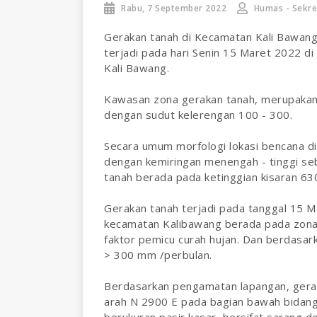
Rabu, 7 September 2022
Humas - Sekre
Gerakan tanah di Kecamatan Kali Bawan
terjadi pada hari Senin 15 Maret 2022 d
Kali Bawang.
Kawasan zona gerakan tanah, merupakan 
dengan sudut kelerengan 100 - 300.
Secara umum morfologi lokasi bencana 
dengan kemiringan menengah - tinggi se
tanah berada pada ketinggian kisaran 630
Gerakan tanah terjadi pada tanggal 15 M
kecamatan Kalibawang berada pada zona
faktor pemicu curah hujan. Dan berdasark
> 300 mm /perbulan.
Berdasarkan pengamatan lapangan, geraka
arah N 2900 E pada bagian bawah bidang 
berukuran pasir kasar, bersifat sarang 