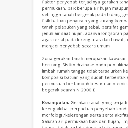
Faktor penyebab terjadinya gerakan tana
permukaan, baik berupa air hujan maupun 
sehingga tanah bergerak pada bidang gel
fisik batuan penyusun yang kurang komp
tanah pelapukan yang tebal, bersifat gem
jenuh air saat hujan, adanya longsoran 
agak terjal pada lereng atas dan bawah, 
menjadi penyebab secara umum
Zona gerakan tanah merupakan kawasan l
berulang. Sistim drainase pada pemukiman
limbah rumah tangga tidak tersalurkan k
komposisi batuan yang sudah terbentuk
permukaan bertambah besar dan memicu i
begerak searah N 2900 E.
Kesimpulan:
Gerakan tanah yang terjad
lereng akibat perpaduan penyebab kondis
morfologi /kelerengan serta serta aktifit
Saluran air permukaan baik dari hujan, li
tangga tidak tertata dengan baik, menga