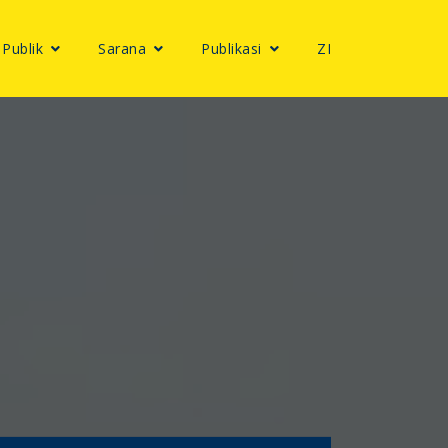
 Publik
Sarana
Publikasi
ZI