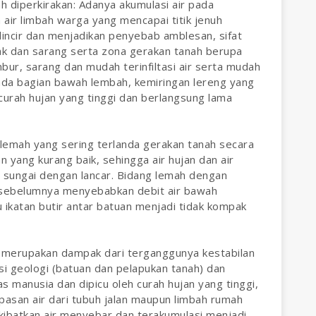
h diperkirakan: Adanya akumulasi air pada
air limbah warga yang mencapai titik jenuh
incir dan menjadikan penyebab amblesan, sifat
ak dan sarang serta zona gerakan tanah berupa
bur, sarang dan mudah terinfiltasi air serta mudah
pada bagian bawah lembah, kemiringan lereng yang
curah hujan yang tinggi dan berlangsung lama
emah yang sering terlanda gerakan tanah secara
 yang kurang baik, sehingga air hujan dan air
e sungai dengan lancar. Bidang lemah dengan
 sebelumnya menyebabkan debit air bawah
katan butir antar batuan menjadi tidak kompak
i merupakan dampak dari terganggunya kestabilan
i geologi (batuan dan pelapukan tanah) dan
as manusia dan dipicu oleh curah hujan yang tinggi,
mpasan air dari tubuh jalan maupun limbah rumah
kibatkan air menyebar dan terakumulasi menjadi