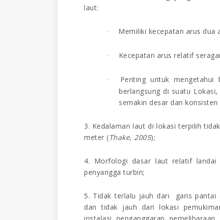
laut
:
Memiliki kecepatan arus dua a
·
Kecepatan arus relatif serag
·
Penting untuk mengetahui 
·
berlangsung di suatu Lokasi
semakin desar dan konsisten 
3. Kedalaman laut di lokasi terpilih tid
meter (
Thake,
2005
)
;
4. Morfologi dasar laut relatif landa
penyangga turbin
;
5. Tidak terlalu jauh dari garis panta
dan tidak jauh dari lokasi pemukim
instalasi, penganggaran, pemeliharaan, da