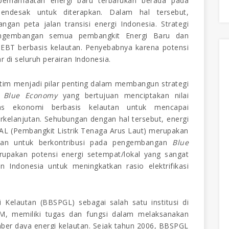
emanfaatan energi baru terbarukan berada pada
ndesak untuk diterapkan.
Dalam hal tersebut,
gan peta jalan transisi energi Indonesia
. S
trategi
engembangan semua pembangkit Energi Baru dan
 EBT berbasis kelautan
. Penyebabnya karena
potensi
r di seluruh perairan Indonesia.
itim menjadi pilar penting dalam membangun strategi
i
Blue Economy
yang bertujuan menciptakan nilai
as ekonomi berbasis kelautan untuk mencapai
rkelanjutan.
Sehubungan dengan hal tersebut, e
nergi
TAL (Pembangkit Listrik Tenaga Arus Laut) merupakan
epan untuk berkontribusi pada pengembangan
Blue
erupakan potensi energi setempat/lokal yang sangat
 Indonesia untuk meningkatkan rasio elektrifikasi
 Kelautan (BBSPGL) sebagai salah satu institusi di
, memiliki tugas dan fungsi dalam melaksanakan
mber daya energi kelautan. Sejak tahun 2006, BBSPGL