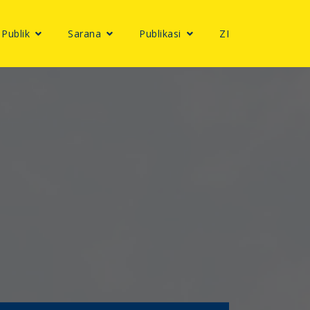
 Publik
Sarana
Publikasi
ZI