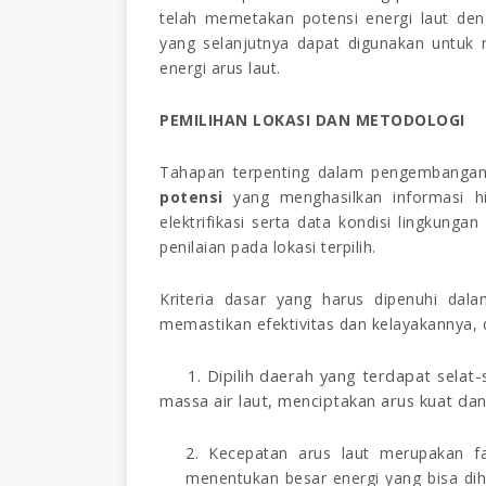
telah memetakan potensi energi laut den
yang selanjutnya dapat digunakan untuk
energi arus laut.
PEMILIHAN LOKASI DAN METODOLOGI
Tahapan terpenting dalam pengembangan 
potensi
yang menghasilkan informasi hi
elektrifikasi serta data kondisi lingkung
penilaian pada lokasi terpilih.
Kriteria
d
asar yang harus dipenuhi dalam
memastikan efektivitas dan kelayakannya, 
1. Dipilih daerah
yang
terdapat selat-
massa air laut, menciptakan arus kuat da
2. Kecepatan
a
rus
l
aut merupakan fa
menentukan besar energi yang bisa diha