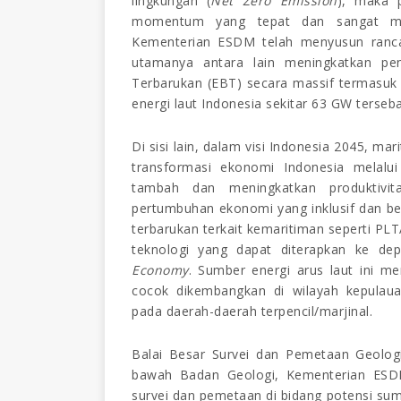
lingkungan (
Net Zero Emission
)
,
maka p
momentum yang tepat dan sangat me
Kementerian ESDM telah menyusun rancan
utama
nya
antara lain meningkatkan p
Terbarukan (EBT) secara ma
s
sif termasuk
energi laut Indonesia sekitar 63 GW terseba
Di sisi lain, dalam
visi Indonesia 2045, mar
transformasi ekonomi Indonesia melalu
tambah dan meningkatkan produktivit
pertumbuhan ekonomi yang inklusif dan be
terbarukan terkait kemaritiman seperti PL
teknologi yang dapat diterapkan ke d
Economy
. Sumber energi arus laut ini m
cocok dikembangkan di wilayah kepulauan
pada daerah-daerah terpencil/mar
j
inal.
Balai Besar Survei dan Pemetaan Geologi
bawah Badan Geologi, Kementerian ESDM
survei dan pemetaan di bidang potensi su