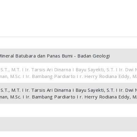
ineral Batubara dan Panas Bumi - Badan Geologi
T., M.T. I Ir. Tarsis Ari Dinarna I Bayu Sayekti, S.T. I Ir. Dwi
an, M.Sc. I Ir. Bambang Pardiarto I r. Herry Rodiana Eddy, M.
T., M.T. I Ir. Tarsis Ari Dinarna I Bayu Sayekti, S.T. I Ir. Dwi
an, M.Sc. I Ir. Bambang Pardiarto I r. Herry Rodiana Eddy, M.