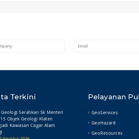
ita Terkini
Pelayanan Pu
Geologi Serahkan Sk Menteri
GeoServices
15 Objek Geologi Klaten
GeoHazard
 Jadi Kawasan Cagar Alam
i
GeoResources
 7 Agustus 2026