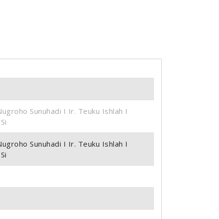
 Nugroho Sunuhadi I Ir. Teuku Ishlah I
Si
 Nugroho Sunuhadi I Ir. Teuku Ishlah I
Si