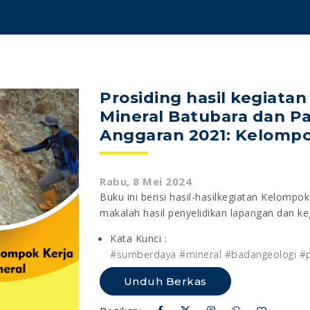
Prosiding hasil kegiata
Mineral Batubara dan P
Anggaran 2021: Kelompo
Rabu, 8 Mei 2024
Buku ini berisi hasil-hasilkegiatan Kelompo
makalah hasil penyelidikan lapangan dan k
Kata Kunci :
#sumberdaya #mineral #badangeologi 
Unduh Berkas