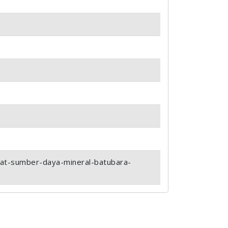
pusat-sumber-daya-mineral-batubara-