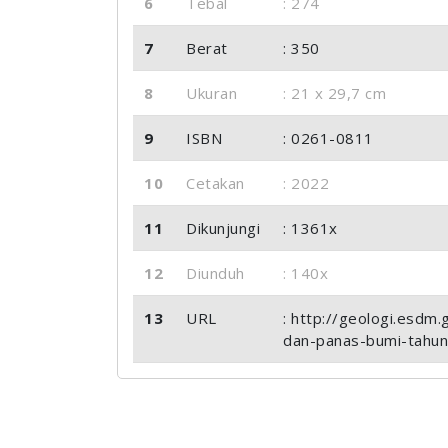
6
Tebal
: 274
7
Berat
: 350
8
Ukuran
: 21 x 29,7 cm
9
ISBN
: 0261-0811
10
Cetakan
: 2022
11
Dikunjungi
: 1361x
12
Diunduh
: 140x
13
URL
: http://geologi.esdm
dan-panas-bumi-tahun