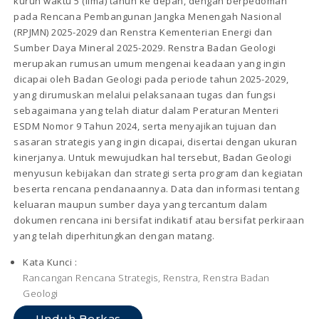
kurun waktu 5 (lima) tahun ke depan, dengan berpedoman
pada Rencana Pembangunan Jangka Menengah Nasional
(RPJMN) 2025-2029 dan Renstra Kementerian Energi dan
Sumber Daya Mineral 2025-2029. Renstra Badan Geologi
merupakan rumusan umum mengenai keadaan yang ingin
dicapai oleh Badan Geologi pada periode tahun 2025-2029,
yang dirumuskan melalui pelaksanaan tugas dan fungsi
sebagaimana yang telah diatur dalam Peraturan Menteri
ESDM Nomor 9 Tahun 2024, serta menyajikan tujuan dan
sasaran strategis yang ingin dicapai, disertai dengan ukuran
kinerjanya. Untuk mewujudkan hal tersebut, Badan Geologi
menyusun kebijakan dan strategi serta program dan kegiatan
beserta rencana pendanaannya. Data dan informasi tentang
keluaran maupun sumber daya yang tercantum dalam
dokumen rencana ini bersifat indikatif atau bersifat perkiraan
yang telah diperhitungkan dengan matang.
Kata Kunci :
Rancangan Rencana Strategis, Renstra, Renstra Badan
Geologi