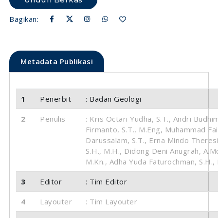
Unduh Berkas
Bagikan:
Metadata Publikasi
1
Penerbit
: Badan Geologi
2
Penulis
: Kris Octari Yudha, S.T., Andri Budhi
Firmanto, S.T., M.Eng, Muhammad Fai
Darussalam, S.T., Erna Mindo Theresi
S.H., M.H., Didong Deni Anugrah, A.Md
M.Kn., Adha Yuda Faturochman, S.H.,
3
Editor
: Tim Editor
4
Layouter
: Tim Layouter