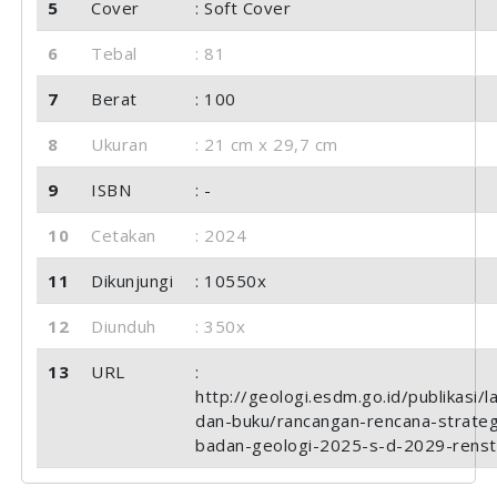
5
Cover
: Soft Cover
6
Tebal
: 81
7
Berat
: 100
8
Ukuran
: 21 cm x 29,7 cm
9
ISBN
: -
10
Cetakan
: 2024
11
Dikunjungi
: 10550x
12
Diunduh
: 350x
13
URL
:
http://geologi.esdm.go.id/publikasi/l
dan-buku/rancangan-rencana-strateg
badan-geologi-2025-s-d-2029-renst