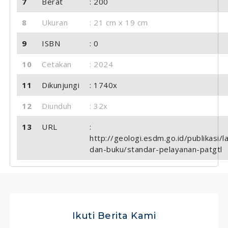
7
Berat
: 200
8
Ukuran
: 21 cm x 19 cm
9
ISBN
: 0
10
Cetakan
: 2024
11
Dikunjungi
: 1740x
12
Diunduh
: 32x
13
URL
:
http://geologi.esdm.go.id/publikasi/l
dan-buku/standar-pelayanan-patgtl
Ikuti Berita Kami