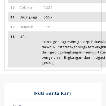
10
Cetakan
: 2026
11
Dikunjungi
: 655x
12
Diunduh
: 92x
13
URL
:
http://geologi.esdm.go.id/publikasi/l
dan-buku/statuta-geologi-tata-lingk
dari-geologi-lingkungan-menuju-tata
pengelolaan-lingkungan-dan-mitigasi-
geologi
Ikuti Berita Kami